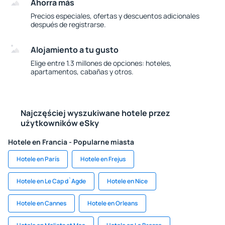
Ahorra más
Precios especiales, ofertas y descuentos adicionales
después de registrarse.
Alojamiento a tu gusto
Elige entre 1.3 millones de opciones: hoteles,
apartamentos, cabañas y otros.
Najczęściej wyszukiwane hotele przez
użytkowników eSky
Hotele en Francia - Popularne miasta
Hotele en París
Hotele en Frejus
Hotele en Le Cap d`Agde
Hotele en Nice
Hotele en Cannes
Hotele en Orleans