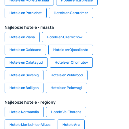
Hotele en Moliets et Maa
Hotele en La Bresse
Hotele en Pornichet
Hotele en Gerardmer
Najlepsze hotele - miasta
Hotele en Viana
Hotele en Czernichów
Hotele en Galdeano
Hotele en Ojocaliente
Hotele en Calatayud
Hotele en Chomutov
Hotele en Sevenig
Hotele en Wildwood
Hotele en Bolligen
Hotele en Polovragi
Najlepsze hotele - regiony
Hotele Normandía
Hotele Val Thorens
Hotele Meribel-les-Allues
Hotele Arc