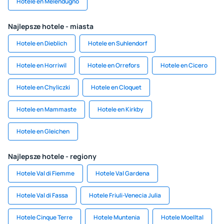
Hotele en Melendugno
Najlepsze hotele - miasta
Hotele en Dieblich
Hotele en Suhlendorf
Hotele en Horriwil
Hotele en Orrefors
Hotele en Cicero
Hotele en Chyliczki
Hotele en Cloquet
Hotele en Mammaste
Hotele en Kirkby
Hotele en Gleichen
Najlepsze hotele - regiony
Hotele Val di Fiemme
Hotele Val Gardena
Hotele Val di Fassa
Hotele Friuli-Venecia Julia
Hotele Cinque Terre
Hotele Muntenia
Hotele Moelltal