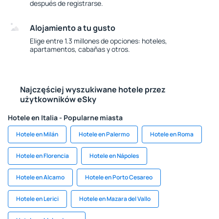
después de registrarse.
Alojamiento a tu gusto
Elige entre 1.3 millones de opciones: hoteles,
apartamentos, cabañas y otros.
Najczęściej wyszukiwane hotele przez
użytkowników eSky
Hotele en Italia - Popularne miasta
Hotele en Milán
Hotele en Palermo
Hotele en Roma
Hotele en Florencia
Hotele en Nápoles
Hotele en Alcamo
Hotele en Porto Cesareo
Hotele en Lerici
Hotele en Mazara del Vallo