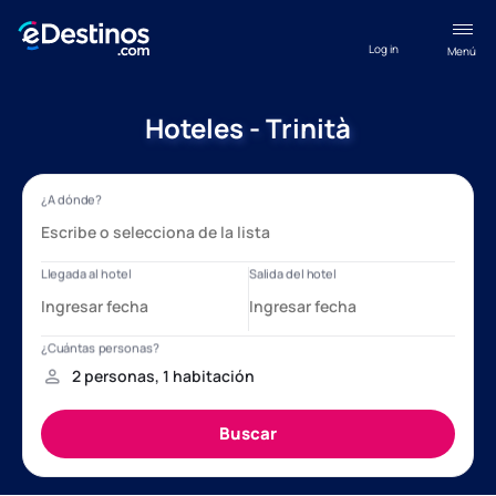
Log in
Menú
Hoteles - Trinità