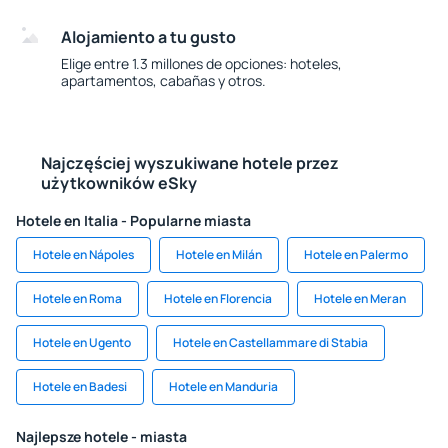
Alojamiento a tu gusto
Elige entre 1.3 millones de opciones: hoteles,
apartamentos, cabañas y otros.
Najczęściej wyszukiwane hotele przez
użytkowników eSky
Hotele en Italia - Popularne miasta
Hotele en Nápoles
Hotele en Milán
Hotele en Palermo
Hotele en Roma
Hotele en Florencia
Hotele en Meran
Hotele en Ugento
Hotele en Castellammare di Stabia
Hotele en Badesi
Hotele en Manduria
Najlepsze hotele - miasta