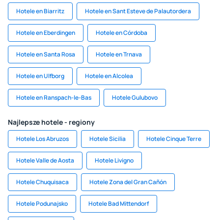
Hotele en Biarritz
Hotele en Sant Esteve de Palautordera
Hotele en Eberdingen
Hotele en Córdoba
Hotele en Santa Rosa
Hotele en Trnava
Hotele en Ulfborg
Hotele en Alcolea
Hotele en Ranspach-le-Bas
Hotele Gulubovo
Najlepsze hotele - regiony
Hotele Los Abruzos
Hotele Sicilia
Hotele Cinque Terre
Hotele Valle de Aosta
Hotele Livigno
Hotele Chuquisaca
Hotele Zona del Gran Cañón
Hotele Podunajsko
Hotele Bad Mittendorf