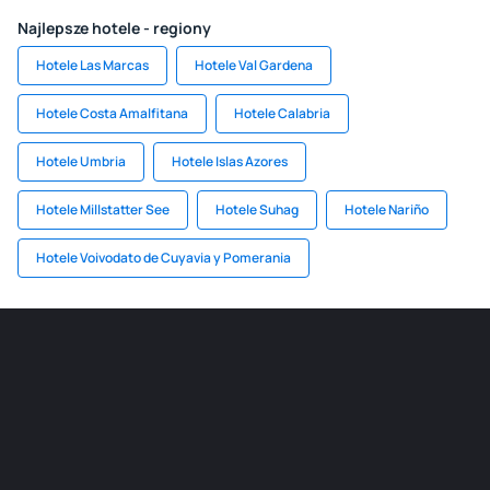
Najlepsze hotele - regiony
Hotele Las Marcas
Hotele Val Gardena
Hotele Costa Amalfitana
Hotele Calabria
Hotele Umbria
Hotele Islas Azores
Hotele Millstatter See
Hotele Suhag
Hotele Nariño
Hotele Voivodato de Cuyavia y Pomerania