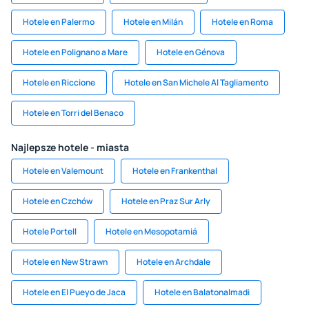
Hotele en Palermo
Hotele en Milán
Hotele en Roma
Hotele en Polignano a Mare
Hotele en Génova
Hotele en Riccione
Hotele en San Michele Al Tagliamento
Hotele en Torri del Benaco
Najlepsze hotele - miasta
Hotele en Valemount
Hotele en Frankenthal
Hotele en Czchów
Hotele en Praz Sur Arly
Hotele Portell
Hotele en Mesopotamiá
Hotele en New Strawn
Hotele en Archdale
Hotele en El Pueyo de Jaca
Hotele en Balatonalmadi