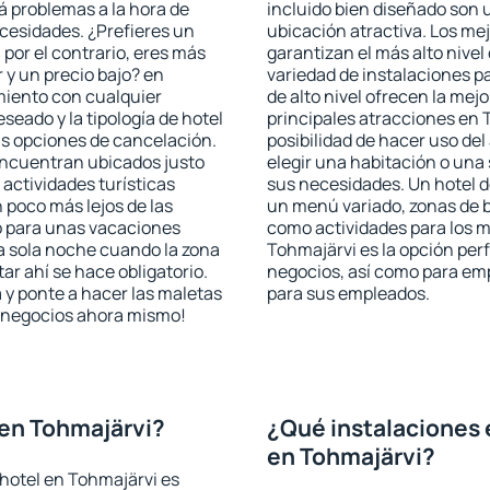
rá problemas a la hora de
incluido bien diseñado son 
ecesidades. ¿Prefieres un
ubicación atractiva. Los me
, por el contrario, eres más
garantizan el más alto nivel
y un precio bajo? en
variedad de instalaciones p
miento con cualquier
de alto nivel ofrecen la mejo
seado y la tipología de hotel
principales atracciones en 
as opciones de cancelación.
posibilidad de hacer uso de
 encuentran ubicados justo
elegir una habitación o una
 actividades turísticas
sus necesidades. Un hotel d
poco más lejos de las
un menú variado, zonas de b
o para unas vacaciones
como actividades para los m
a sola noche cuando la zona
Tohmajärvi es la opción perf
r ahí se hace obligatorio.
negocios, así como para em
 y ponte a hacer las maletas
para sus empleados.
de negocios ahora mismo!
en Tohmajärvi?
¿Qué instalaciones 
en Tohmajärvi?
hotel en Tohmajärvi es