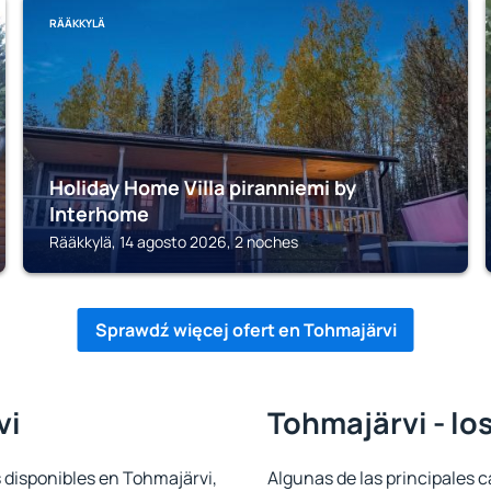
RÄÄKKYLÄ
Holiday Home Villa piranniemi by
Interhome
Rääkkylä, 14 agosto 2026, 2 noches
Sprawdź więcej ofert en Tohmajärvi
vi
Tohmajärvi - lo
 disponibles en Tohmajärvi,
Algunas de las principales c