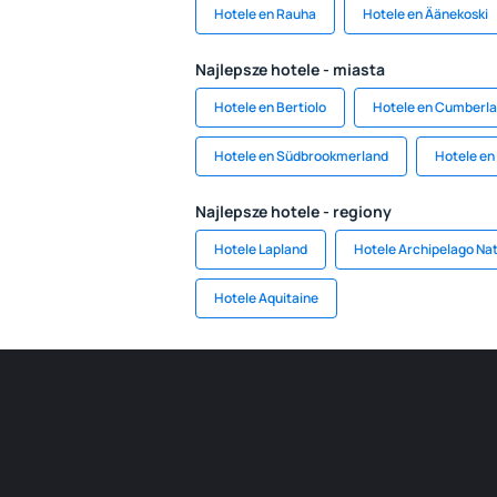
Hotele en Rauha
Hotele en Äänekoski
Najlepsze hotele - miasta
Hotele en Bertiolo
Hotele en Cumberl
Hotele en Südbrookmerland
Hotele en
Najlepsze hotele - regiony
Hotele Lapland
Hotele Archipelago Nat
Hotele Aquitaine