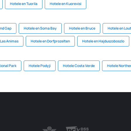
Hotele en Tuorila
Hotele en Kuorevisi
and Gap
Hotele en Soma Bay
Hotele en Bruce
Hotele en Lou
 Las Animas
Hotele en Dorfprozelten
Hotele en Hajduszoboszlo
ional Park
Hotele Podyji
Hotele Costa Verde
Hotele Northe