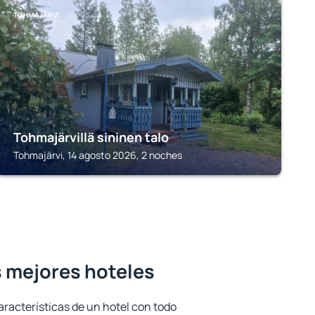
TOHMAJÄRVI
Tohmajärvillä sininen talo
Tohmajärvi, 14 agosto 2026, 2 noches
s mejores hoteles
aracterísticas de un hotel con todo