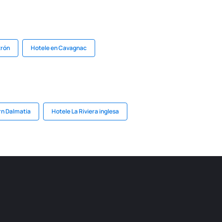
trón
Hotele en Cavagnac
rn Dalmatia
Hotele La Riviera inglesa