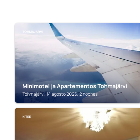
TOHMAJÄRVI
Minimotel ja Apartementos Tohmajärvi
Tohmajärvi, 14 agosto 2026, 2 noches
KITEE