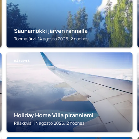
Saunamökki järven rannalla
Tohmajärvi, 14 agosto 2026, 2 noches
RÄÄKKYLÄ
Holiday Home Villa piranniemi
Rääkkylä, 14 agosto 2026, 2 noches