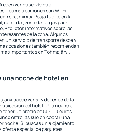
recen varios servicios e
des. Los más comunes son Wi-Fi
 con spa, minibar/caja fuerte en la
l, comedor, zona de juegos para
, y folletos informativos sobre las
interesantes de la zona. Algunos
n un servicio de transporte desde y
gunas ocasiones también recomiendan
és más importantes en Tohmajärvi.
e una noche de hotel en
ajärvi puede variar y depende de la
 la ubicación del hotel. Una noche en
e tener un precio de 50-100 euros.
 cinco estrellas suelen cobrar una
or noche. Si buscas un alojamiento
la oferta especial de paquetes