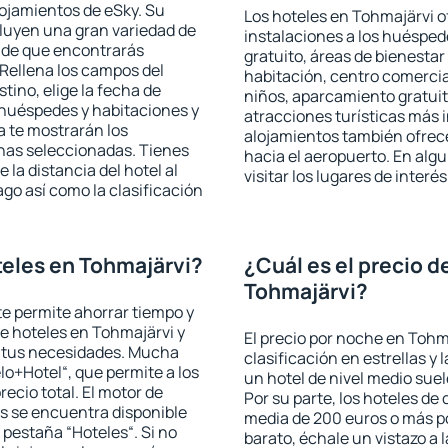
lojamientos de eSky. Su
Los hoteles en Tohmajärvi of
cluyen una gran variedad de
instalaciones a los huéspe
a de que encontrarás
gratuito, áreas de bienestar
Rellena los campos del
habitación, centro comercia
tino, elige la fecha de
niños, aparcamiento gratuito
 huéspedes y habitaciones y
atracciones turísticas más 
a te mostrarán los
alojamientos también ofrece
chas seleccionadas. Tienes
hacia el aeropuerto. En al
 la distancia del hotel al
visitar los lugares de inter
ago así como la clasificación
eles en Tohmajärvi?
¿Cuál es el precio d
Tohmajärvi?
 te permite ahorrar tiempo y
de hoteles en Tohmajärvi y
El precio por noche en Tohm
a tus necesidades. Mucha
clasificación en estrellas y
lo+Hotel“, que permite a los
un hotel de nivel medio suel
ecio total. El motor de
Por su parte, los hoteles de
s se encuentra disponible
media de 200 euros o más p
a pestaña “Hoteles“. Si no
barato, échale un vistazo a 