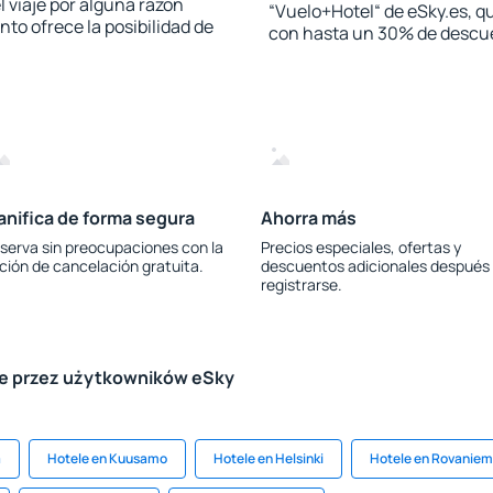
l viaje por alguna razón
“Vuelo+Hotel“ de eSky.es, qu
to ofrece la posibilidad de
con hasta un 30% de descu
anifica de forma segura
Ahorra más
serva sin preocupaciones con la
Precios especiales, ofertas y
ción de cancelación gratuita.
descuentos adicionales después
registrarse.
le przez użytkowników eSky
a
Hotele en Kuusamo
Hotele en Helsinki
Hotele en Rovaniem