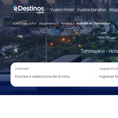
Vuelo+Hotel
Vuelos baratos
Aloj
eDestinos.com
/
alojamiento
/
Hoteles
/
Hoteles en Tohmajärvi
Tohmajärvi - Hot