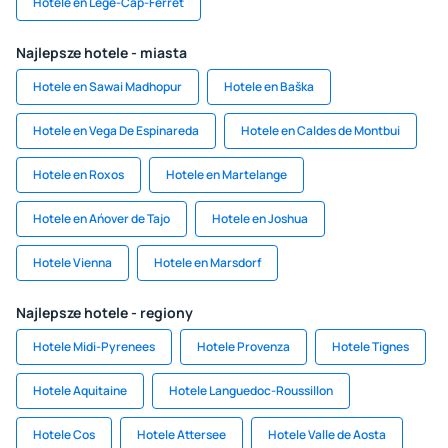
Hotele en Lège-Cap-Ferret
Najlepsze hotele - miasta
Hotele en Sawai Madhopur
Hotele en Baška
Hotele en Vega De Espinareda
Hotele en Caldes de Montbui
Hotele en Roxos
Hotele en Martelange
Hotele en Ańover de Tajo
Hotele en Joshua
Hotele Vienna
Hotele en Marsdorf
Najlepsze hotele - regiony
Hotele Midi-Pyrenees
Hotele Provenza
Hotele Tignes
Hotele Aquitaine
Hotele Languedoc-Roussillon
Hotele Cos
Hotele Attersee
Hotele Valle de Aosta