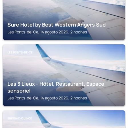
Sure Hotel by Best Western Angers Sud
Les Ponts-de-Ce, 14 agosto 2026, 2 noches
LES PONTS-DE-CE
Les 3 Lieux - Hôtel, Restaurant, Espace
sensoriel
Les Ponts-de-Ce, 14 agosto 2026, 2 noches
BRISSAC-QUINCÉ