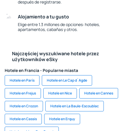
después de registrarse.
Alojamiento a tu gusto
Elige entre 1.3 millones de opciones: hoteles,
apartamentos, cabañas y otros.
Najczęściej wyszukiwane hotele przez
użytkowników eSky
Hotele en Francia - Popularne miasta
Hotele en París
Hotele en Le Cap d`Agde
Hotele en Frejus
Hotele en Nice
Hotele en Cannes
Hotele en Crozon
Hotele en La Baule-Escoublac
Hotele en Cassis
Hotele en Erquy