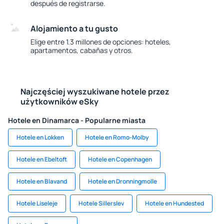
después de registrarse.
Alojamiento a tu gusto
Elige entre 1.3 millones de opciones: hoteles,
apartamentos, cabañas y otros.
Najczęściej wyszukiwane hotele przez
użytkowników eSky
Hotele en Dinamarca - Popularne miasta
Hotele en Lokken
Hotele en Romo-Molby
Hotele en Ebeltoft
Hotele en Copenhagen
Hotele en Blavand
Hotele en Dronningmolle
Hotele Liseleje
Hotele Sillerslev
Hotele en Hundested