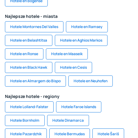
Hotele en Bogense
Najlepsze hotele - miasta
Hotele Montornes Del Valles
Hotele en Ramsey
Hotele en Belashtitsa
Hotele en Aghios Markos
Hotele en Ronse
Hotele en Maaseik
Hotele en Black Hawk
Hotele en Cesis
Hotele en Almargem do Bispo
Hotele en Neuhofen
Najlepsze hotele - regiony
Hotele Lolland-Falster
Hotele Faroe Islands
Hotele Bornholm
Hotele Dinamarca
Hotele Pazardzhik
Hotele Bermudas
Hotele Šariš