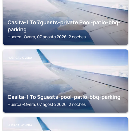
Casita-1 To 7guests-private Pool-patio-bbq-
parking
Huércal-Overa, 07 agosto 2026, 2 noches
HUÉRCAL-OVERA
Casita-1 To 5guests-pool-patio-bbq-parking
Huércal-Overa, 07 agosto 2026, 2 noches
HUÉRCAL-OVERA