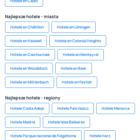
Hotele en Cadiz
Najlepsze hotele - miasta
Hotele en Châtillon
Hotele en Löningen
Hotele en Haswell
Hotele en Colonial Heights
Hotele en Ciechocinek
Hotele en Montayral
Hotele en Woodstock
Hotele en Baar
Hotele en Mörlenbach
Hotele en Feytiat
Najlepsze hotele - regiony
Hotele Costa Adeje
Hotele País Vasco
Hotele Menorca
Hotele Madrid
Hotele Islas Baleares
Hotele Parque nacional de Folgefonna
Hotele Harz