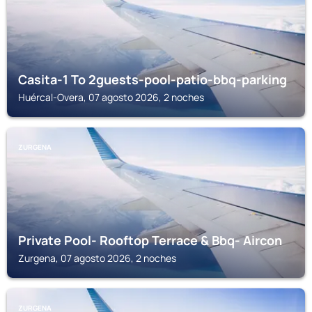
Casita-1 To 2guests-pool-patio-bbq-parking
Huércal-Overa, 07 agosto 2026, 2 noches
ZURGENA
Private Pool- Rooftop Terrace & Bbq- Aircon
Zurgena, 07 agosto 2026, 2 noches
ZURGENA