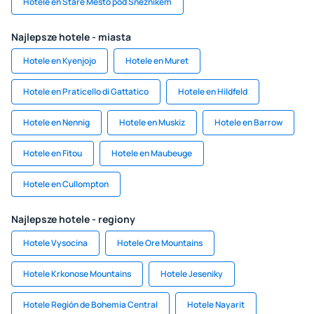
Hotele en Staré Město pod Sněžníkem
Najlepsze hotele - miasta
Hotele en Kyenjojo
Hotele en Muret
Hotele en Praticello di Gattatico
Hotele en Hildfeld
Hotele en Nennig
Hotele en Muskiz
Hotele en Barrow
Hotele en Fitou
Hotele en Maubeuge
Hotele en Cullompton
Najlepsze hotele - regiony
Hotele Vysocina
Hotele Ore Mountains
Hotele Krkonose Mountains
Hotele Jeseniky
Hotele Región de Bohemia Central
Hotele Nayarit