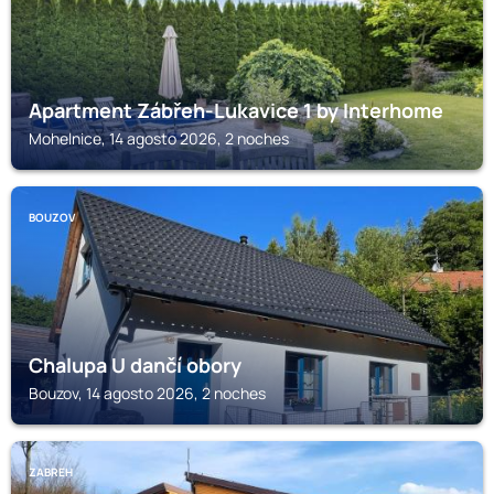
Apartment Zábřeh-Lukavice 1 by Interhome
Mohelnice, 14 agosto 2026, 2 noches
BOUZOV
Chalupa U dančí obory
Bouzov, 14 agosto 2026, 2 noches
ZABREH