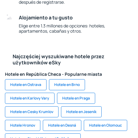
después de registrarse.
Alojamiento a tu gusto
Elige entre 1.3 millones de opciones: hoteles,
apartamentos, cabañas y otros.
Najczęściej wyszukiwane hotele przez
użytkowników eSky
Hotele en República Checa - Popularne miasta
Hotele en Ostrava
Hotele en Brno
Hotele en Karlovy Vary
Hotele en Praga
Hotele en Cesky Krumlov
Hotele en Jeseník
Hotele Hronov
Hotele en Desná
Hotele en Olomouc