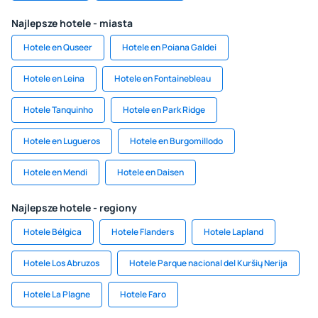
Najlepsze hotele - miasta
Hotele en Quseer
Hotele en Poiana Galdei
Hotele en Leina
Hotele en Fontainebleau
Hotele Tanquinho
Hotele en Park Ridge
Hotele en Lugueros
Hotele en Burgomillodo
Hotele en Mendi
Hotele en Daisen
Najlepsze hotele - regiony
Hotele Bélgica
Hotele Flanders
Hotele Lapland
Hotele Los Abruzos
Hotele Parque nacional del Kuršių Nerija
Hotele La Plagne
Hotele Faro