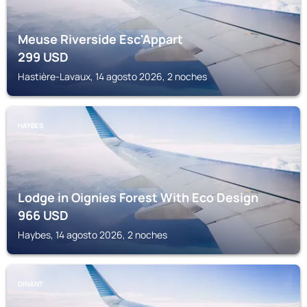
Meuse Riverside Esc'Appart
299
USD
Hastière-Lavaux, 14 agosto 2026, 2 noches
HAYBES
Lodge in Oignies Forest With Eco Design
966
USD
Haybes, 14 agosto 2026, 2 noches
DINANT