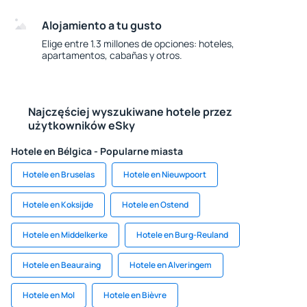
Alojamiento a tu gusto
Elige entre 1.3 millones de opciones: hoteles,
apartamentos, cabañas y otros.
Najczęściej wyszukiwane hotele przez
użytkowników eSky
Hotele en Bélgica - Popularne miasta
Hotele en Bruselas
Hotele en Nieuwpoort
Hotele en Koksijde
Hotele en Ostend
Hotele en Middelkerke
Hotele en Burg-Reuland
Hotele en Beauraing
Hotele en Alveringem
Hotele en Mol
Hotele en Bièvre