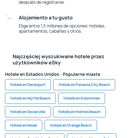
después de registrarse.
Alojamiento a tu gusto
Elige entre 1.3 millones de opciones: hoteles,
apartamentos, cabañas y otros.
Najczęściej wyszukiwane hotele przez
użytkowników eSky
Hotele en Estados Unidos - Popularne miasta
Hotele en Davenport
Hotele en Panama City Beach
Hotele en Myrtle Beach
Hotele en Kissimmee
Hotele en Sevierville
Hotele en Holmes Beach
Hotele en Moab
Hotele en Orange Beach