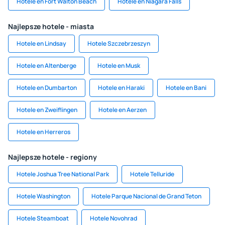
Hotele en Fort Walton Beach
Hotele en Niagara Falls
Najlepsze hotele - miasta
Hotele en Lindsay
Hotele Szczebrzeszyn
Hotele en Altenberge
Hotele en Musk
Hotele en Dumbarton
Hotele en Haraki
Hotele en Bani
Hotele en Zweiflingen
Hotele en Aerzen
Hotele en Herreros
Najlepsze hotele - regiony
Hotele Joshua Tree National Park
Hotele Telluride
Hotele Washington
Hotele Parque Nacional de Grand Teton
Hotele Steamboat
Hotele Novohrad