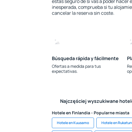
estás seguro de si vas a poder hacer e
inesperada, comprueba si tu alojamien
cancelar la reserva sin coste.
Búsqueda rápida y fácilmente
Pl
Ofertas a medida para tus
Re
expectativas.
op
Najczęściej wyszukiwane hote
Hotele en Finlandia - Popularne miasta
Hotele en Kuusamo
Hotele en Rukatun