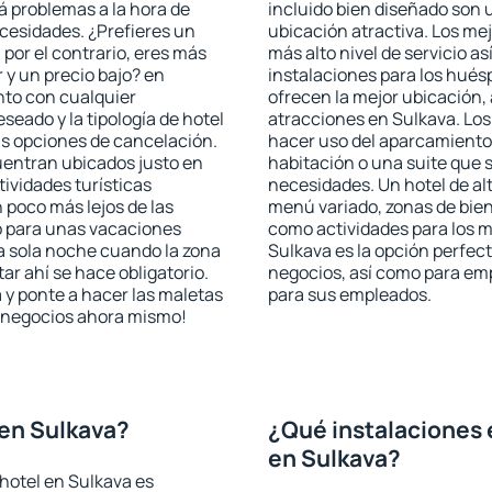
rá problemas a la hora de
incluido bien diseñado son 
ecesidades. ¿Prefieres un
ubicación atractiva. Los me
, por el contrario, eres más
más alto nivel de servicio a
y un precio bajo? en
instalaciones para los huésp
nto con cualquier
ofrecen la mejor ubicación, 
seado y la tipología de hotel
atracciones en Sulkava. Los
as opciones de cancelación.
hacer uso del aparcamiento 
cuentran ubicados justo en
habitación o una suite que 
tividades turísticas
necesidades. Un hotel de al
poco más lejos de las
menú variado, zonas de bien
o para unas vacaciones
como actividades para los m
a sola noche cuando la zona
Sulkava es la opción perfecta
r ahí se hace obligatorio.
negocios, así como para em
 y ponte a hacer las maletas
para sus empleados.
de negocios ahora mismo!
en Sulkava?
¿Qué instalaciones 
en Sulkava?
hotel en Sulkava es