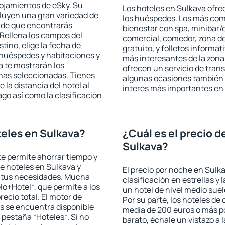
lojamientos de eSky. Su
Los hoteles en Sulkava ofrec
cluyen una gran variedad de
los huéspedes. Los más comu
a de que encontrarás
bienestar con spa, minibar/c
Rellena los campos del
comercial, comedor, zona d
tino, elige la fecha de
gratuito, y folletos informat
 huéspedes y habitaciones y
más interesantes de la zon
a te mostrarán los
ofrecen un servicio de trans
chas seleccionadas. Tienes
algunas ocasiones también r
 la distancia del hotel al
interés más importantes en
ago así como la clasificación
eles en Sulkava?
¿Cuál es el precio d
Sulkava?
 te permite ahorrar tiempo y
de hoteles en Sulkava y
El precio por noche en Sulk
a tus necesidades. Mucha
clasificación en estrellas y
lo+Hotel“, que permite a los
un hotel de nivel medio suel
ecio total. El motor de
Por su parte, los hoteles de
s se encuentra disponible
media de 200 euros o más p
a pestaña “Hoteles“. Si no
barato, échale un vistazo a 