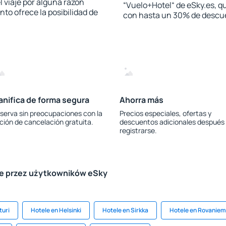
l viaje por alguna razón
“Vuelo+Hotel“ de eSky.es, qu
to ofrece la posibilidad de
con hasta un 30% de descu
anifica de forma segura
Ahorra más
serva sin preocupaciones con la
Precios especiales, ofertas y
ción de cancelación gratuita.
descuentos adicionales después
registrarse.
le przez użytkowników eSky
turi
Hotele en Helsinki
Hotele en Sirkka
Hotele en Rovaniem