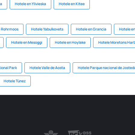
la
Hotele en Ylivieska
Hotele en Kitee
e Rohrmoos
Hotele Yabulkovets
Hotele en Grancia
Hotele en
Hotele en Mesoggi
Hotele en Hoylake
Hotele Moretons Har
ional Park
Hotele Valle de Aosta
Hotele Parque nacional de Josted
Hotele Túnez