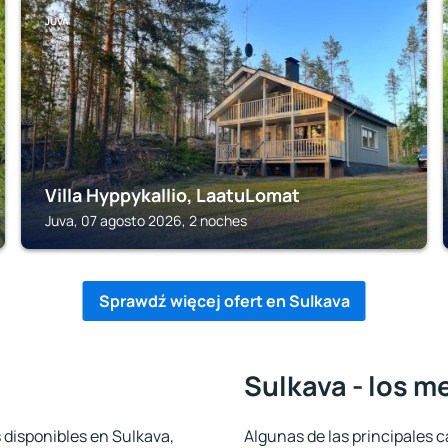
JUVA
Villa Hyppykallio, LaatuLomat
Juva, 07 agosto 2026, 2 noches
Sprawdź więcej ofert en Sulkava
Sulkava - los m
 disponibles en Sulkava,
Algunas de las principales c