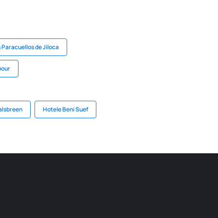
 Paracuellos de Jiloca
bour
alsbreen
Hotele Beni Suef