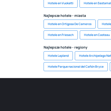
Hotele en Vuokatti
Hotele en Sastama
Najlepsze hotele - miasta
Hotele en Ortigosa De Cameros
Hotel
Hotele en Friesach
Hotele en Casteau
Najlepsze hotele - regiony
Hotele Lapland
Hotele Archipelago Nat
Hotele Parque nacional del Cañón Bryce