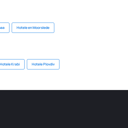
haa
Hotele en Moorslede
Hotele Krabi
Hotele Plovdiv