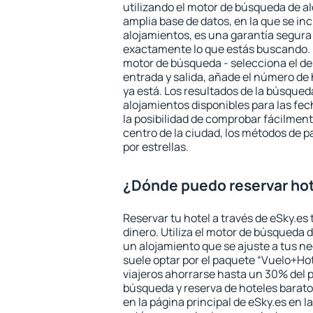
utilizando el motor de búsqueda de a
amplia base de datos, en la que se in
alojamientos, es una garantía segur
exactamente lo que estás buscando. 
motor de búsqueda - selecciona el des
entrada y salida, añade el número de
ya está. Los resultados de la búsqued
alojamientos disponibles para las fe
la posibilidad de comprobar fácilmente
centro de la ciudad, los métodos de p
por estrellas.
¿Dónde puedo reservar hot
Reservar tu hotel a través de eSky.es
dinero. Utiliza el motor de búsqueda 
un alojamiento que se ajuste a tus 
suele optar por el paquete “Vuelo+Hot
viajeros ahorrarse hasta un 30% del pr
búsqueda y reserva de hoteles barato
en la página principal de eSky.es en l