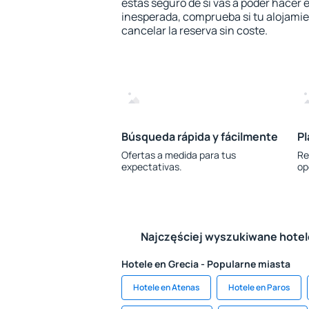
estás seguro de si vas a poder hacer e
inesperada, comprueba si tu alojamien
cancelar la reserva sin coste.
Búsqueda rápida y fácilmente
Pl
Ofertas a medida para tus
Re
expectativas.
op
Najczęściej wyszukiwane hote
Hotele en Grecia - Popularne miasta
Hotele en Atenas
Hotele en Paros