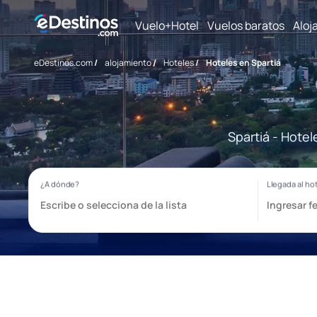
Vuelo+Hotel
Vuelos baratos
Aloj
eDestinos.com
/
alojamiento
/
Hoteles
/
Hoteles en Spartiá
Spartiá - Hote