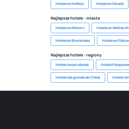
Hotele en Kefalos
Hotele en Genadi
Najlepsze hotele - miasta
Hotele en Minturn
Hotele en Wethersfi
Hotele en Breviandes
Hotele en Eldora
Najlepsze hotele - regiony
Hotele Ionian Islands
Hotele Pelopones
Hotele Isla grande de Chiloé
Hotele Val