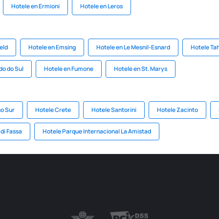
Hotele en Ermioni
Hotele en Leros
eld
Hotele en Emsing
Hotele en Le Mesnil-Esnard
Hotele Ta
do do Sul
Hotele en Fumone
Hotele en St. Marys
o Sur
Hotele Crete
Hotele Santorini
Hotele Zacinto
 di Fassa
Hotele Parque Internacional La Amistad