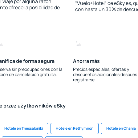
l viaje por alguna razón
“Vuelo+Hotel“ de eSky.es, qu
to ofrece la posibilidad de
con hasta un 30% de descu
anifica de forma segura
Ahorra más
serva sin preocupaciones con la
Precios especiales, ofertas y
ción de cancelación gratuita.
descuentos adicionales después
registrarse.
le przez użytkowników eSky
Hotele en Thessaloniki
Hotele en Rethymnon
Hotele en Chania