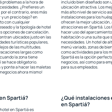
rá problemas a la hora de
incluido bien diseñado son 
ecesidades. ¿Prefieres un
ubicación atractiva. Los mej
, por el contrario, eres más
más alto nivel de servicio a
y un precio bajo? en
instalaciones para los huésp
to con cualquier
ofrecen la mejor ubicación, 
seado y la tipología de hotel
atracciones en Spartiá. Los 
as opciones de cancelación.
hacer uso del aparcamiento 
uentran ubicados justo en las
habitación o una suite que 
idades turísticas populares,
necesidades. Un hotel de al
jos de las multitudes.
menú variado, zonas de bien
 vacaciones largas como
como actividades para los m
cuando la zona tiene
Spartiá es la opción perfecta
 se hace obligatorio.
negocios, así como para em
 y ponte a hacer las maletas
para sus empleados.
de negocios ahora mismo!
en Spartiá?
¿Qué instalaciones 
en Spartiá?
hotel en Spartiá es