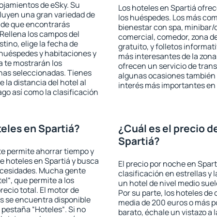
lojamientos de eSky. Su
Los hoteles en Spartiá ofrec
cluyen una gran variedad de
los huéspedes. Los más comu
a de que encontrarás
bienestar con spa, minibar/c
Rellena los campos del
comercial, comedor, zona d
tino, elige la fecha de
gratuito, y folletos informat
 huéspedes y habitaciones y
más interesantes de la zon
a te mostrarán los
ofrecen un servicio de trans
chas seleccionadas. Tienes
algunas ocasiones también r
 la distancia del hotel al
interés más importantes en 
ago así como la clasificación
eles en Spartiá?
¿Cuál es el precio d
Spartiá?
 te permite ahorrar tiempo y
de hoteles en Spartiá y busca
El precio por noche en Spart
necesidades. Mucha gente
clasificación en estrellas y
el“, que permite a los
un hotel de nivel medio suel
ecio total. El motor de
Por su parte, los hoteles de
s se encuentra disponible
media de 200 euros o más p
a pestaña “Hoteles“. Si no
barato, échale un vistazo a 