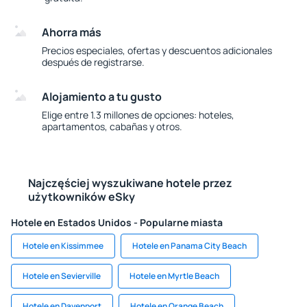
Ahorra más
Precios especiales, ofertas y descuentos adicionales
después de registrarse.
Alojamiento a tu gusto
Elige entre 1.3 millones de opciones: hoteles,
apartamentos, cabañas y otros.
Najczęściej wyszukiwane hotele przez
użytkowników eSky
Hotele en Estados Unidos - Popularne miasta
Hotele en Kissimmee
Hotele en Panama City Beach
Hotele en Sevierville
Hotele en Myrtle Beach
Hotele en Davenport
Hotele en Orange Beach