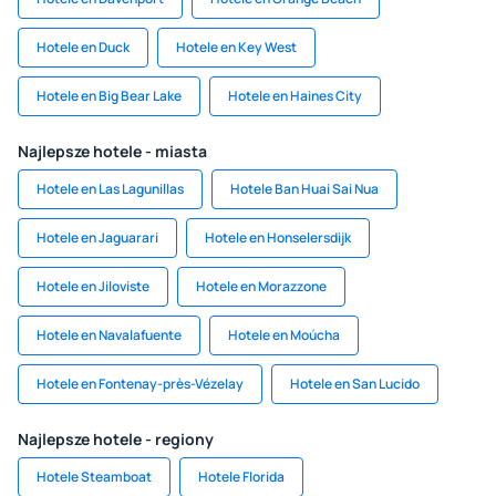
Hotele en Duck
Hotele en Key West
Hotele en Big Bear Lake
Hotele en Haines City
Najlepsze hotele - miasta
Hotele en Las Lagunillas
Hotele Ban Huai Sai Nua
Hotele en Jaguarari
Hotele en Honselersdijk
Hotele en Jiloviste
Hotele en Morazzone
Hotele en Navalafuente
Hotele en Moúcha
Hotele en Fontenay-près-Vézelay
Hotele en San Lucido
Najlepsze hotele - regiony
Hotele Steamboat
Hotele Florida