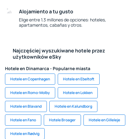
Alojamiento a tu gusto
Elige entre 1.3 millones de opciones: hoteles,
apartamentos, cabañas y otros.
Najczęściej wyszukiwane hotele przez
użytkowników eSky
Hotele en Dinamarca - Popularne miasta
Hotele en Copenhagen
Hotele en Ebeltoft
Hotele en Romo-Molby
Hotele en Lokken
Hotele en Blavand
Hotele en Kalundborg
Hotele en Fano
Hotele Broager
Hotele en Gilleleje
Hotele en Rødvig