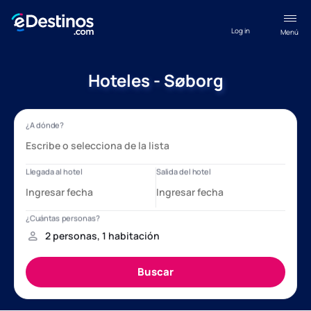
Log in
Menú
Hoteles - Søborg