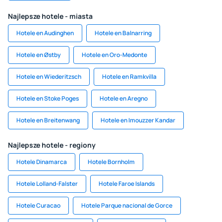
Najlepsze hotele - miasta
Hotele en Audinghen
Hotele en Balnarring
Hotele en Østby
Hotele en Oro-Medonte
Hotele en Wiederitzsch
Hotele en Ramkvilla
Hotele en Stoke Poges
Hotele en Aregno
Hotele en Breitenwang
Hotele en Imouzzer Kandar
Najlepsze hotele - regiony
Hotele Dinamarca
Hotele Bornholm
Hotele Lolland-Falster
Hotele Faroe Islands
Hotele Curacao
Hotele Parque nacional de Gorce