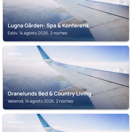
Lugna Gården- Spa & Konferens
Eslöv, 14 agosto 2026, 2 noches
VEBEROD
Granelunds Bed & Country Living
Veberod, 14 agosto 2026, 2 noches
TOMELILLA