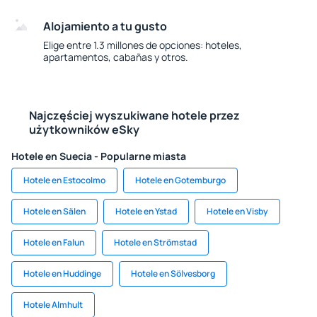
Alojamiento a tu gusto
Elige entre 1.3 millones de opciones: hoteles,
apartamentos, cabañas y otros.
Najczęściej wyszukiwane hotele przez
użytkowników eSky
Hotele en Suecia - Popularne miasta
Hotele en Estocolmo
Hotele en Gotemburgo
Hotele en Sälen
Hotele en Ystad
Hotele en Visby
Hotele en Falun
Hotele en Strömstad
Hotele en Huddinge
Hotele en Sölvesborg
Hotele Almhult