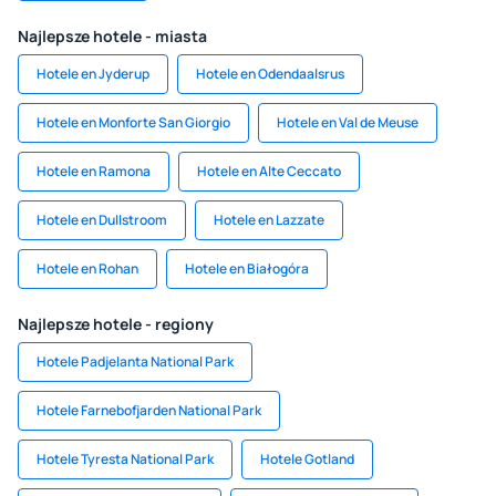
Najlepsze hotele - miasta
Hotele en Jyderup
Hotele en Odendaalsrus
Hotele en Monforte San Giorgio
Hotele en Val de Meuse
Hotele en Ramona
Hotele en Alte Ceccato
Hotele en Dullstroom
Hotele en Lazzate
Hotele en Rohan
Hotele en Białogóra
Najlepsze hotele - regiony
Hotele Padjelanta National Park
Hotele Farnebofjarden National Park
Hotele Tyresta National Park
Hotele Gotland