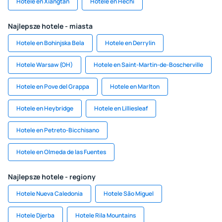
Hotele en Xiangtán
Hotele en Hechi
Najlepsze hotele - miasta
Hotele en Bohinjska Bela
Hotele en Derrylin
Hotele Warsaw (OH)
Hotele en Saint-Martin-de-Boscherville
Hotele en Pove del Grappa
Hotele en Marlton
Hotele en Heybridge
Hotele en Lilliesleaf
Hotele en Petreto-Bicchisano
Hotele en Olmeda de las Fuentes
Najlepsze hotele - regiony
Hotele Nueva Caledonia
Hotele São Miguel
Hotele Djerba
Hotele Rila Mountains