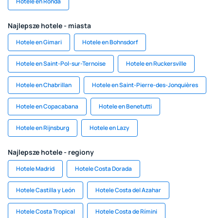
Hotele en Ronda
Najlepsze hotele - miasta
Hotele en Gimari
Hotele en Bohnsdorf
Hotele en Saint-Pol-sur-Ternoise
Hotele en Ruckersville
Hotele en Chabrillan
Hotele en Saint-Pierre-des-Jonquières
Hotele en Copacabana
Hotele en Benetutti
Hotele en Rijnsburg
Hotele en Lazy
Najlepsze hotele - regiony
Hotele Madrid
Hotele Costa Dorada
Hotele Castilla y León
Hotele Costa del Azahar
Hotele Costa Tropical
Hotele Costa de Rímini