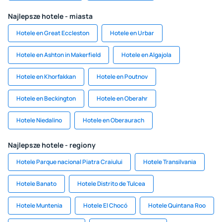
Najlepsze hotele - miasta
Hotele en Great Eccleston
Hotele en Urbar
Hotele en Ashton in Makerfield
Hotele en Algajola
Hotele en Khorfakkan
Hotele en Poutnov
Hotele en Beckington
Hotele en Oberahr
Hotele Niedalino
Hotele en Oberaurach
Najlepsze hotele - regiony
Hotele Parque nacional Piatra Craiului
Hotele Transilvania
Hotele Banato
Hotele Distrito de Tulcea
Hotele Muntenia
Hotele El Chocó
Hotele Quintana Roo