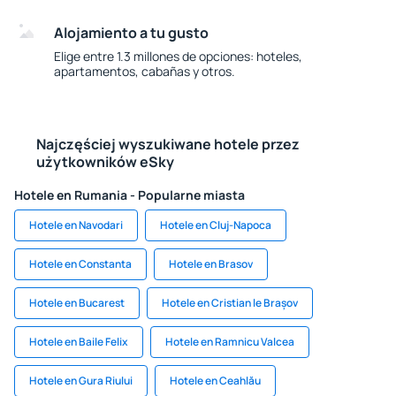
Alojamiento a tu gusto
Elige entre 1.3 millones de opciones: hoteles,
apartamentos, cabañas y otros.
Najczęściej wyszukiwane hotele przez
użytkowników eSky
Hotele en Rumania - Popularne miasta
Hotele en Navodari
Hotele en Cluj-Napoca
Hotele en Constanta
Hotele en Brasov
Hotele en Bucarest
Hotele en Cristian le Brașov
Hotele en Baile Felix
Hotele en Ramnicu Valcea
Hotele en Gura Riului
Hotele en Ceahlău