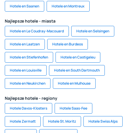
Hotele en Saanen
Hotele en Montreux
Najlepsze hotele - miasta
Hotele en Le Coudray-Macouard
Hotele en Selsingen
Hotele en Laatzen
Hotele en Burdeos
Hotele en Stiefenhofen
Hotele en Castigaleu
Hotele en Louisville
Hotele en South Dartmouth
Hotele en Neukirchen
Hotele en Mulhouse
Najlepsze hotele - regiony
Hotele Davos-Klosters
Hotele Saas-Fee
Hotele Zermatt
Hotele St. Moritz
Hotele Swiss Alps