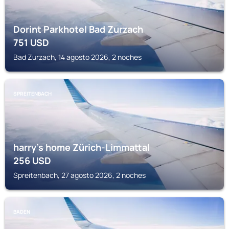
Dorint Parkhotel Bad Zurzach
751
USD
Bad Zurzach, 14 agosto 2026, 2 noches
SPREITENBACH
harry’s home Zürich-Limmattal
256
USD
Spreitenbach, 27 agosto 2026, 2 noches
BADEN