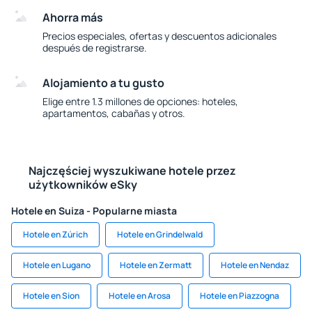
Ahorra más
Precios especiales, ofertas y descuentos adicionales
después de registrarse.
Alojamiento a tu gusto
Elige entre 1.3 millones de opciones: hoteles,
apartamentos, cabañas y otros.
Najczęściej wyszukiwane hotele przez
użytkowników eSky
Hotele en Suiza - Popularne miasta
Hotele en Zúrich
Hotele en Grindelwald
Hotele en Lugano
Hotele en Zermatt
Hotele en Nendaz
Hotele en Sion
Hotele en Arosa
Hotele en Piazzogna