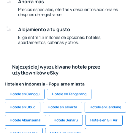
Ahorra más
Precios especiales, ofertas y descuentos adicionales
después de registrarse.
Alojamiento a tu gusto
Elige entre 1.3 millones de opciones: hoteles,
apartamentos, cabañas y otros.
Najczęściej wyszukiwane hotele przez
użytkowników eSky
Hotele en Indonesia - Popularne miasta
Hotele en Canggu
Hotele en Tangerang
Hotele en Ubud
Hotele en Jakarta
Hotele en Bandung
Hotele Abiansemal
Hotele Senaru
Hotele en Gili Air