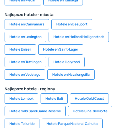
Hotele en Medan
Hotele en Tjimadja
Najlepsze hotele - miasta
Hotele en Canyamars
Hotele en Beauport
Hotele en Lexington
Hotele en Heilbad Heiligenstadt
Hotele Eniseli
Hotele en Saint-Lager
Hotele en Tuttlingen
Hotele Holyrood
Hotele en Vedelago
Hotele en Navalonguilla
Najlepsze hotele - regiony
Hotele Lombok
Hotele Bali
Hotele Gold Coast
Hotele Sabi Sand Game Reserve
Hotele Sinaí del Norte
Hotele Telluride
Hotele Parque Nacional Cahuita