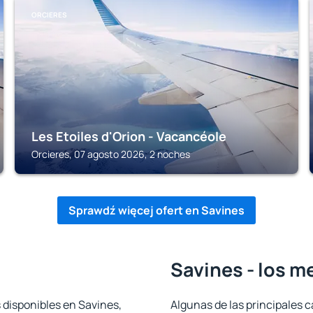
ORCIERES
Les Etoiles d'Orion - Vacancéole
Orcieres, 07 agosto 2026, 2 noches
Sprawdź więcej ofert en Savines
Savines - los m
 disponibles en Savines,
Algunas de las principales c