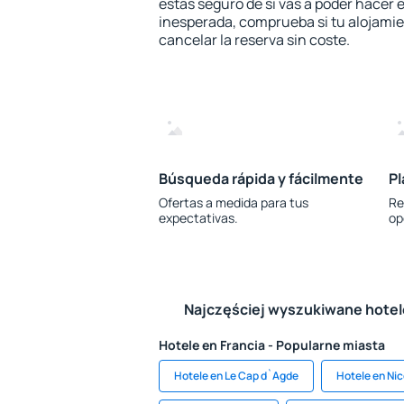
estás seguro de si vas a poder hacer e
inesperada, comprueba si tu alojamien
cancelar la reserva sin coste.
Búsqueda rápida y fácilmente
Pl
Ofertas a medida para tus
Re
expectativas.
op
Najczęściej wyszukiwane hote
Hotele en Francia - Popularne miasta
Hotele en Le Cap d`Agde
Hotele en Ni