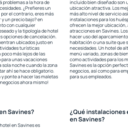
rá problemas a la hora de
incluido bien diseñado son 
ecesidades. ¿Prefieres un
ubicación atractiva. Los me
, por el contrario, eres más
más alto nivel de servicio a
y un precio bajo? en
instalaciones para los huésp
nto con cualquier
ofrecen la mejor ubicación, 
seado y la tipología de hotel
atracciones en Savines. Los
as opciones de cancelación.
hacer uso del aparcamiento 
cuentran ubicados justo en
habitación o una suite que 
tividades turísticas
necesidades. Un hotel de al
poco más lejos de las
menú variado, zonas de bien
o para unas vacaciones
como actividades para los m
a sola noche cuando la zona
Savines es la opción perfecta
r ahí se hace obligatorio.
negocios, así como para em
 y ponte a hacer las maletas
para sus empleados.
de negocios ahora mismo!
 en Savines?
¿Qué instalaciones 
en Savines?
hotel en Savines es