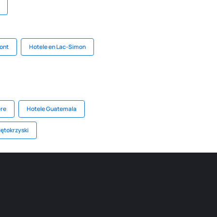
ont
Hotele en Lac-Simon
ère
Hotele Guatemala
iętokrzyski