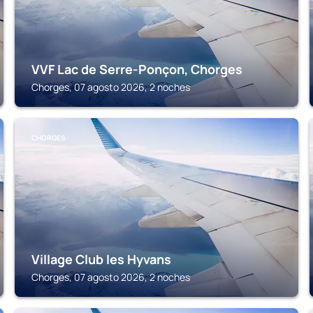
VVF Lac de Serre-Ponçon, Chorges
Chorges, 07 agosto 2026, 2 noches
CHORGES
Village Club les Hyvans
Chorges, 07 agosto 2026, 2 noches