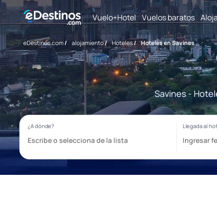
Vuelo+Hotel
Vuelos baratos
Aloj
eDestinos.com
/
alojamiento
/
Hoteles
/
Hoteles en Savines
Savines - Hotel