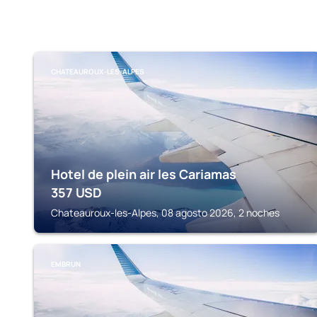
CHATEAUROUX-LES-ALPES
Hotel de plein air les Cariamas
357
USD
Chateauroux-les-Alpes, 08 agosto 2026, 2 noches
EMBRUN