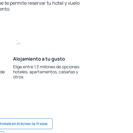
e te permite reservar tu hotel y vuelo
ento.
Alojamiento a tu gusto
Elige entre 1.3 millones de opciones:
 de
hoteles, apartamentos, cabañas y
otros.
Hotele en Arâches-la-Frasse