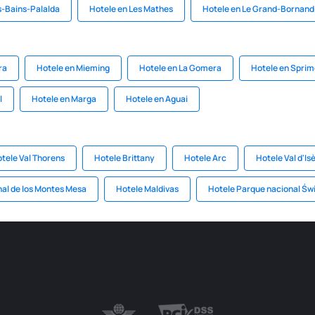
s-Bains-Palalda
Hotele en Les Mathes
Hotele en Le Grand-Bornand
ra
Hotele en Mieming
Hotele en La Gomera
Hotele en Sprim
l
Hotele en Marga
Hotele en Aguai
tele Val Thorens
Hotele Brittany
Hotele Arc
Hotele Val d'Is
al de los Montes Mesa
Hotele Maldivas
Hotele Parque nacional Św