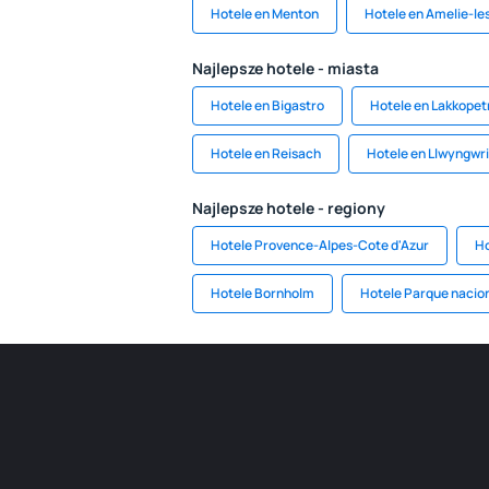
Hotele en Menton
Hotele en Amelie-le
Najlepsze hotele - miasta
Hotele en Bigastro
Hotele en Lakkopet
Hotele en Reisach
Hotele en Llwyngwri
Najlepsze hotele - regiony
Hotele Provence-Alpes-Cote d'Azur
Ho
Hotele Bornholm
Hotele Parque nacion