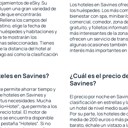
lojamientos de eSky. Su
Los hoteles en Savines ofrec
cluyen una gran variedad de
los huéspedes. Los más comu
a de que encontrarás
bienestar con spa, minibar/c
Rellena los campos del
comercial, comedor, zona d
tino, elige la fecha de
gratuito, y folletos informat
 huéspedes y habitaciones y
más interesantes de la zon
a te mostrarán los
ofrecen un servicio de trans
chas seleccionadas. Tienes
algunas ocasiones también r
 la distancia del hotel al
interés más importantes en
ago así como la clasificación
eles en Savines?
¿Cuál es el precio d
Savines?
 te permite ahorrar tiempo y
de hoteles en Savines y
El precio por noche en Savi
a tus necesidades. Mucha
clasificación en estrellas y
lo+Hotel“, que permite a los
un hotel de nivel medio suel
ecio total. El motor de
Por su parte, los hoteles de
s se encuentra disponible
media de 200 euros o más p
a pestaña “Hoteles“. Si no
barato, échale un vistazo a 