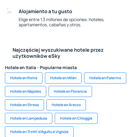
Alojamiento a tu gusto
Elige entre 1.3 millones de opciones: hoteles,
apartamentos, cabañas y otros.
Najczęściej wyszukiwane hotele przez
użytkowników eSky
Hotele en Italia - Popularne miasta
Hotele en Roma
Hotele en Milán
Hotele en Palermo
Hotele en Nápoles
Hotele en Florencia
Hotele en Stresa
Hotele en Arezzo
Hotele en Lampedusa
Hotele en Chioggia
Hotele en Trinitŕ d'Agultu e Vignola