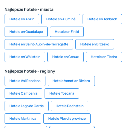
Najlepsze hotele - miasta
Hotele en Anzin
Hotele en Aluminé
Hotele en Tonbach
Hotele en Guadalupe
Hotele en Finiki
Hotele en Saint-Aubin-de-Terregatte
Hotele en Brzesko
Hotele en Wöllstein
Hotele en Ceaux
Hotele en Tiedra
Najlepsze hotele - regiony
Hotele Val Rendena
Hotele Venetian Riviera
Hotele Campania
Hotele Toscana
Hotele Lago de Garda
Hotele Dachstein
Hotele Martinica
Hotele Plovdiv province