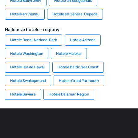
Hotele Ballyroney
Hotele en Bouguenais
Hotele en Vienau
Hotele en General Cepeda
Najlepsze hotele - regiony
Hotele Denali National Park
Hotele Arizona
Hotele Washington
Hotele Molokai
Hotele Isla de Hawái
Hotele Baltic Sea Coast
Hotele Swakopmund
Hotele Great Yarmouth
Hotele Baviera
Hotele Dalaman Region