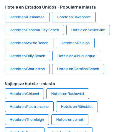
Hotele en Estados Unidos - Popularne miasta
Hotele en Kissimmee
Hotele en Davenport
Hotele en Panama City Beach
Hotele en Sevierville
Hotele en Myrtle Beach
Hotele en Raleigh
Hotele en Folly Beach
Hotele en Albuquerque
Hotele en Charleston
Hotele en Carolina Beach
Najlepsze hotele - miasta
Hotele en Chianni
Hotele en Radkovtsi
Hotele en Ripatransone
Hotele en Rühstädt
Hotele en Thornleigh
Hotele en Jumet