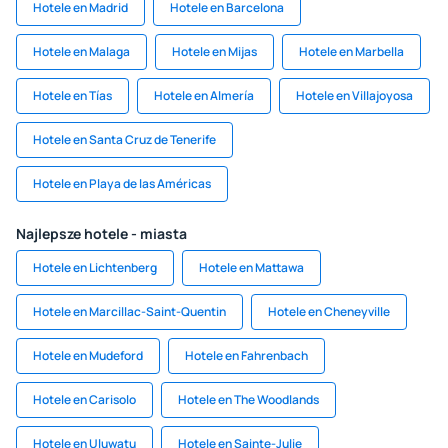
Hotele en Madrid
Hotele en Barcelona
Hotele en Malaga
Hotele en Mijas
Hotele en Marbella
Hotele en Tías
Hotele en Almería
Hotele en Villajoyosa
Hotele en Santa Cruz de Tenerife
Hotele en Playa de las Américas
Najlepsze hotele - miasta
Hotele en Lichtenberg
Hotele en Mattawa
Hotele en Marcillac-Saint-Quentin
Hotele en Cheneyville
Hotele en Mudeford
Hotele en Fahrenbach
Hotele en Carisolo
Hotele en The Woodlands
Hotele en Uluwatu
Hotele en Sainte-Julie