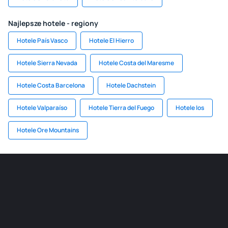
Najlepsze hotele - regiony
Hotele País Vasco
Hotele El Hierro
Hotele Sierra Nevada
Hotele Costa del Maresme
Hotele Costa Barcelona
Hotele Dachstein
Hotele Valparaíso
Hotele Tierra del Fuego
Hotele Ios
Hotele Ore Mountains