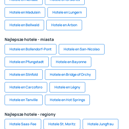
Hotele en Madulain
Hotele en Lungern
Hotele en Bellwald
Hotele en Arbon
Najlepsze hotele - miasta
Hotele en Bollendorf-Pont
Hotele en San-Nicolao
Hotele en Pfungstadt
Hotele en Bayonne
Hotele en Slinfold
Hotele en Bridge of Orchy
Hotele en Carcoforo
Hotele en Légny
Hotele en Tanville
Hotele en Hot Springs
Najlepsze hotele - regiony
Hotele Saas-Fee
Hotele St. Moritz
Hotele Jungfrau