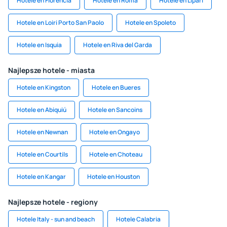
Hotele en Florencia
Hotele en Roma
Hotele en Lipari
Hotele en Loiri Porto San Paolo
Hotele en Spoleto
Hotele en Isquia
Hotele en Riva del Garda
Najlepsze hotele - miasta
Hotele en Kingston
Hotele en Bueres
Hotele en Abiquiú
Hotele en Sancoins
Hotele en Newnan
Hotele en Ongayo
Hotele en Courtils
Hotele en Choteau
Hotele en Kangar
Hotele en Houston
Najlepsze hotele - regiony
Hotele Italy - sun and beach
Hotele Calabria