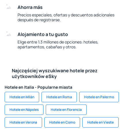
Ahorra más
Precios especiales, ofertas y descuentos adicionales
después de registrarse.
Alojamiento a tu gusto
Elige entre 1.3 millones de opciones: hoteles,
apartamentos, cabañas y otros.
Najczęściej wyszukiwane hotele przez
użytkowników eSky
Hotele en Italia - Popularne miasta
Hotele en Milán
Hotele en Roma
Hotele en Palermo
Hotele en Nápoles
Hotele en Florencia
Hotele en Verona
Hotele en Como
Hotele en Vieste