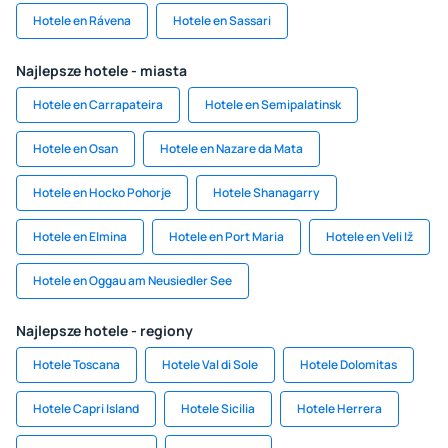
Hotele en Rávena
Hotele en Sassari
Najlepsze hotele - miasta
Hotele en Carrapateira
Hotele en Semipalatinsk
Hotele en Osan
Hotele en Nazare da Mata
Hotele en Hocko Pohorje
Hotele Shanagarry
Hotele en Elmina
Hotele en Port Maria
Hotele en Veli Iž
Hotele en Oggau am Neusiedler See
Najlepsze hotele - regiony
Hotele Toscana
Hotele Val di Sole
Hotele Dolomitas
Hotele Capri Island
Hotele Sicilia
Hotele Herrera