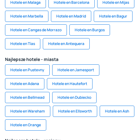
Hotele en Malaga
Hotele en Barcelona
Hotele en Mijas
Hotele en Marbella
Hotele en Madrid
Hotele en Bagur
Hotele en Cangas de Morrazo
Hotele en Burgos
Hotele en Tías
Hotele en Antequera
Najlepsze hotele - miasta
Hotele en Pustevny
Hotele en Jamesport
Hotele en Adana
Hotele en Hautefort
Hotele en Bellmead
Hotele en Dubiecko
Hotele en Wareham
Hotele en Ellsworth
Hotele en Ash
Hotele en Orange