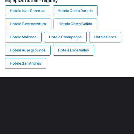
Najlepsze hotele - regiony
Hotele Islas Canarias
Hotele Costa Dorada
Hotele Fuerteventura
Hotele Costa Calida
Hotele Mallorca
Hotele Champagne
Hotele Paros
Hotele Ruse province
Hotele Loire Valley
Hotele San Andrés