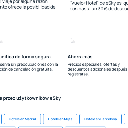
l viaje por alguna razón
“Vuelo+Hotel“ de eSky.es, qu
to ofrece la posibilidad de
con hasta un 30% de descu
anifica de forma segura
Ahorra más
serva sin preocupaciones con la
Precios especiales, ofertas y
ción de cancelación gratuita.
descuentos adicionales después
registrarse.
le przez użytkowników eSky
Hotele en Madrid
Hotele en Mijas
Hotele en Barcelona