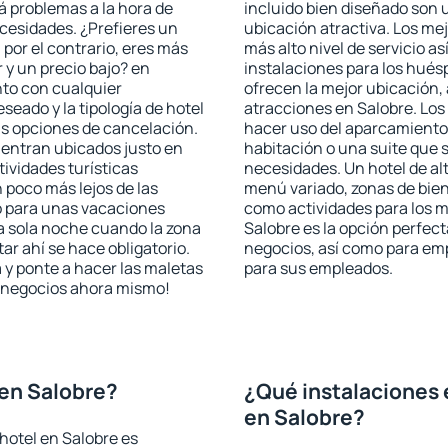
rá problemas a la hora de
incluido bien diseñado son 
ecesidades. ¿Prefieres un
ubicación atractiva. Los me
, por el contrario, eres más
más alto nivel de servicio a
y un precio bajo? en
instalaciones para los huésp
nto con cualquier
ofrecen la mejor ubicación, 
seado y la tipología de hotel
atracciones en Salobre. Los
as opciones de cancelación.
hacer uso del aparcamiento 
uentran ubicados justo en
habitación o una suite que 
tividades turísticas
necesidades. Un hotel de al
poco más lejos de las
menú variado, zonas de bien
o para unas vacaciones
como actividades para los m
a sola noche cuando la zona
Salobre es la opción perfecta
r ahí se hace obligatorio.
negocios, así como para em
 y ponte a hacer las maletas
para sus empleados.
de negocios ahora mismo!
en Salobre?
¿Qué instalaciones 
en Salobre?
hotel en Salobre es