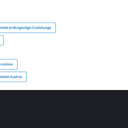
otele en Brognoligo-Costalunga
arcelona
Hotele Austria