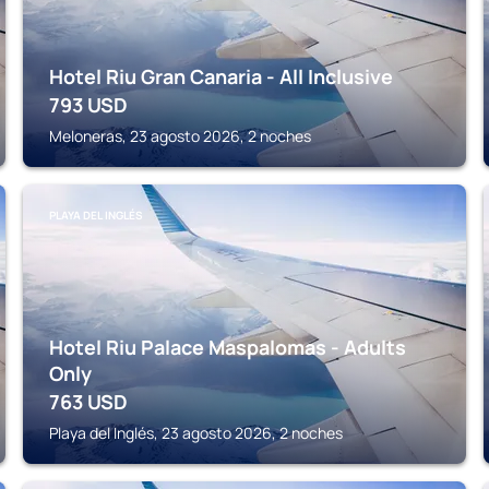
Hotel Riu Gran Canaria - All Inclusive
793
USD
Meloneras, 23 agosto 2026, 2 noches
PLAYA DEL INGLÉS
Hotel Riu Palace Maspalomas - Adults
Only
763
USD
Playa del Inglés, 23 agosto 2026, 2 noches