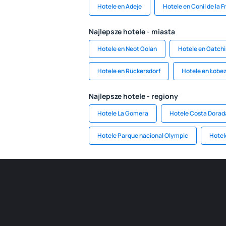
Hotele en Adeje
Hotele en Conil de la 
Najlepsze hotele - miasta
Hotele en Neot Golan
Hotele en Gatch
Hotele en Rückersdorf
Hotele en Łobe
Najlepsze hotele - regiony
Hotele La Gomera
Hotele Costa Dorad
Hotele Parque nacional Olympic
Hotel