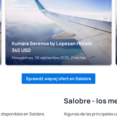
MASPALOMAS
Kumara Serenoa by Lopesan Hotels
345
USD
Maspalomas, 06 septiembre 2026, 2 noches
Sprawdź więcej ofert en Salobre
Salobre - los m
 disponibles en Salobre,
Algunas de las principales c