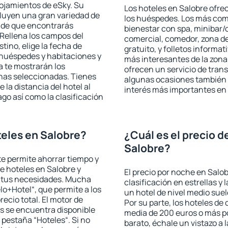
lojamientos de eSky. Su
Los hoteles en Salobre ofrec
cluyen una gran variedad de
los huéspedes. Los más comu
a de que encontrarás
bienestar con spa, minibar/c
Rellena los campos del
comercial, comedor, zona d
tino, elige la fecha de
gratuito, y folletos informat
 huéspedes y habitaciones y
más interesantes de la zon
a te mostrarán los
ofrecen un servicio de trans
chas seleccionadas. Tienes
algunas ocasiones también r
 la distancia del hotel al
interés más importantes en 
ago así como la clasificación
eles en Salobre?
¿Cuál es el precio d
Salobre?
 te permite ahorrar tiempo y
de hoteles en Salobre y
El precio por noche en Salob
a tus necesidades. Mucha
clasificación en estrellas y
lo+Hotel“, que permite a los
un hotel de nivel medio suel
ecio total. El motor de
Por su parte, los hoteles de
s se encuentra disponible
media de 200 euros o más p
a pestaña “Hoteles“. Si no
barato, échale un vistazo a 