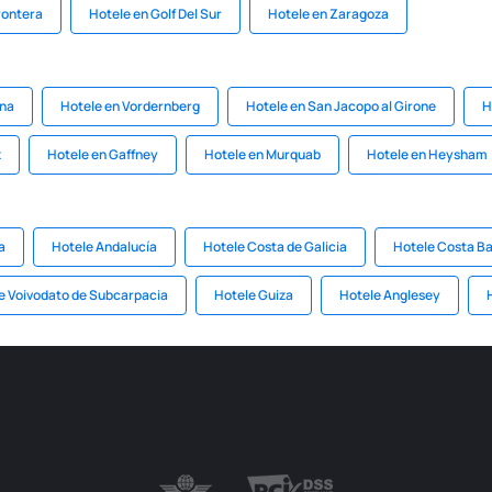
Frontera
Hotele en Golf Del Sur
Hotele en Zaragoza
ina
Hotele en Vordernberg
Hotele en San Jacopo al Girone
H
z
Hotele en Gaffney
Hotele en Murquab
Hotele en Heysham
a
Hotele Andalucía
Hotele Costa de Galicia
Hotele Costa B
e Voivodato de Subcarpacia
Hotele Guiza
Hotele Anglesey