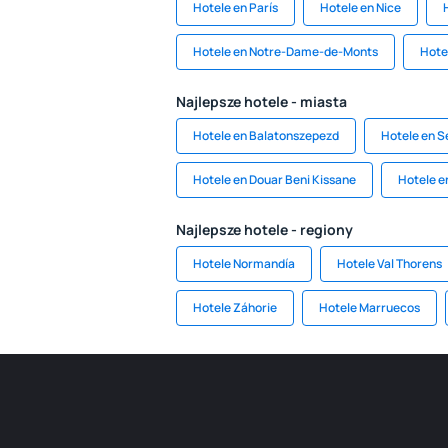
Hotele en París
Hotele en Nice
Hotele en Notre-Dame-de-Monts
Hote
Najlepsze hotele - miasta
Hotele en Balatonszepezd
Hotele en S
Hotele en Douar Beni Kissane
Hotele e
Najlepsze hotele - regiony
Hotele Normandía
Hotele Val Thorens
Hotele Záhorie
Hotele Marruecos