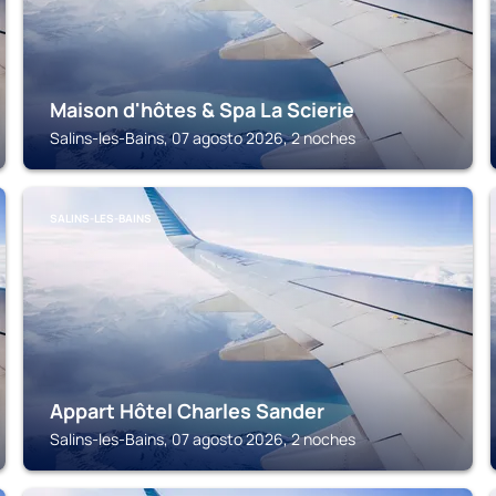
Maison d'hôtes & Spa La Scierie
Salins-les-Bains, 07 agosto 2026, 2 noches
SALINS-LES-BAINS
Appart Hôtel Charles Sander
Salins-les-Bains, 07 agosto 2026, 2 noches