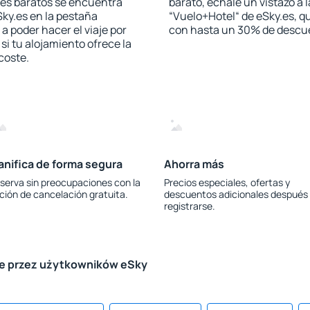
les baratos se encuentra
barato, échale un vistazo a 
Sky.es en la pestaña
“Vuelo+Hotel“ de eSky.es, qu
 a poder hacer el viaje por
con hasta un 30% de descu
i tu alojamiento ofrece la
 coste.
anifica de forma segura
Ahorra más
serva sin preocupaciones con la
Precios especiales, ofertas y
ción de cancelación gratuita.
descuentos adicionales después
registrarse.
le przez użytkowników eSky