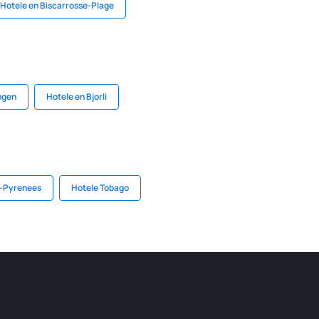
Hotele en Biscarrosse-Plage
ingen
Hotele en Bjorli
i-Pyrenees
Hotele Tobago