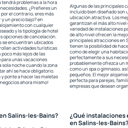
a tendrá problemas a la hora
Algunas de las principales c
s necesidades. ¿Prefieres un
incluido bien diseñado son 
, por el contrario, eres más
ubicación atractiva. Los me
y un precio bajo? en
garantizan el más alto nivel
alojamiento con cualquier
variedad de instalaciones p
seado y la tipología de hotel
de alto nivel ofrecen la mejo
as opciones de cancelación.
principales atracciones en 
ins se encuentran ubicados
tienen la posibilidad de hac
rollan actividades turísticas
como de elegir una habitaci
poco más lejos de las
perfectamente a sus necesid
o para unas vacaciones
probablemente ofrezca un m
a sola noche cuando la zona
como un spa o gimnasio, así
r ahí se hace obligatorio.
pequeños. El mejor alojamie
 y ponte a hacer las maletas
perfecta para parejas, famil
de negocios ahora mismo!
empresas que desean organi
en Salins-les-Bains?
¿Qué instalaciones 
en Salins-les-Bains