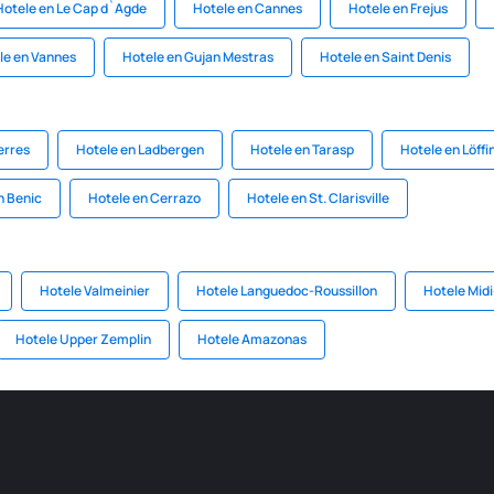
Hotele en Le Cap d`Agde
Hotele en Cannes
Hotele en Frejus
le en Vannes
Hotele en Gujan Mestras
Hotele en Saint Denis
erres
Hotele en Ladbergen
Hotele en Tarasp
Hotele en Löff
n Benic
Hotele en Cerrazo
Hotele en St. Clarisville
Hotele Valmeinier
Hotele Languedoc-Roussillon
Hotele Mid
Hotele Upper Zemplin
Hotele Amazonas