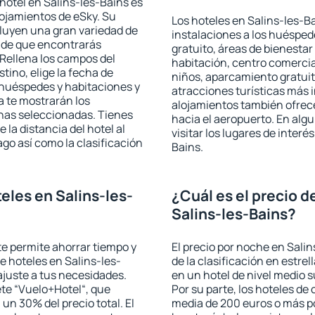
hotel en Salins-les-Bains es
lojamientos de eSky. Su
Los hoteles en Salins-les-Ba
cluyen una gran variedad de
instalaciones a los huéspe
a de que encontrarás
gratuito, áreas de bienestar
Rellena los campos del
habitación, centro comercia
tino, elige la fecha de
niños, aparcamiento gratuito
 huéspedes y habitaciones y
atracciones turísticas más 
a te mostrarán los
alojamientos también ofrece
chas seleccionadas. Tienes
hacia el aeropuerto. En al
 la distancia del hotel al
visitar los lugares de inter
ago así como la clasificación
Bains.
eles en Salins-les-
¿Cuál es el precio d
Salins-les-Bains?
 te permite ahorrar tiempo y
El precio por noche en Sali
de hoteles en Salins-les-
de la clasificación en estrel
ajuste a tus necesidades.
en un hotel de nivel medio s
te “Vuelo+Hotel“, que
Por su parte, los hoteles de
 un 30% del precio total. El
media de 200 euros o más p