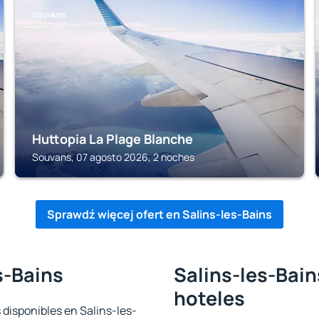
SOUVANS
Huttopia La Plage Blanche
Souvans, 07 agosto 2026, 2 noches
Sprawdź więcej ofert en Salins-les-Bains
s-Bains
Salins-les-Bain
hoteles
 disponibles en Salins-les-