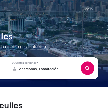
Log in
lles
 la opción de anulación.
eulles