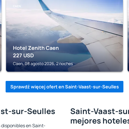
CAEN
Hotel Zenith Caen
227
USD
Caen, 08 agosto 2026, 2 noches
Sprawdź więcej ofert en Saint-Vaast-sur-Seulles
ast-sur-Seulles
Saint-Vaast-sur
mejores hotele
 disponibles en Saint-