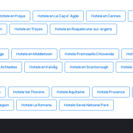
Hotele en Frejus
Hotele en Le Cap d`Agde
Hotele en Cannes
on
Hotele en Troyes
Hotele en Roquebrune-sur-argens
dge
Hotele en Middletown
Hotele Premosello Chiovenda
Hot
 Achladias
Hotele en Kalvåg
Hotele en Scarborough
Hotele
a
Hotele Val Thorens
Hotele Aquitaine
Hotele Provenza
egion
Hotele La Romana
Hotele Sarek National Park