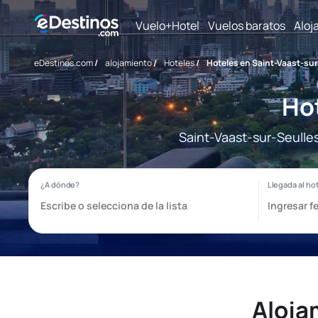
Vuelo+Hotel
Vuelos baratos
Aloj
eDestinos.com
/
alojamiento
/
Hoteles
/
Hoteles en Saint-Vaast-sur
Hot
Saint-Vaast-sur-Seulles
Aloja