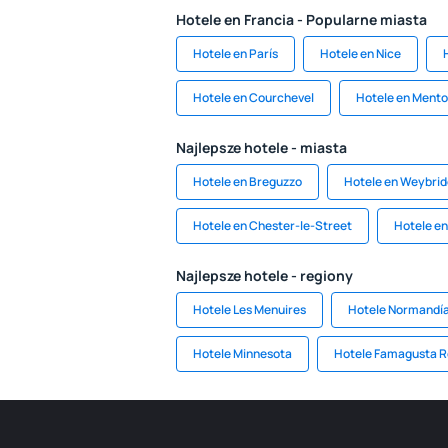
Hotele en Francia - Popularne miasta
Hotele en París
Hotele en Nice
Hotele en Courchevel
Hotele en Ment
Najlepsze hotele - miasta
Hotele en Breguzzo
Hotele en Weybri
Hotele en Chester-le-Street
Hotele en
Najlepsze hotele - regiony
Hotele Les Menuires
Hotele Normandí
Hotele Minnesota
Hotele Famagusta R