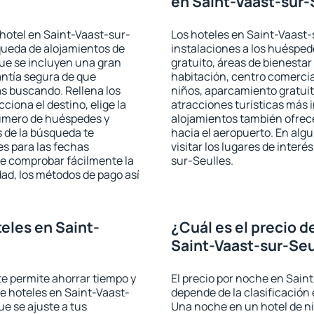
en Saint-Vaast-sur-
hotel en Saint-Vaast-sur-
Los hoteles en Saint-Vaast-
squeda de alojamientos de
instalaciones a los huéspe
que se incluyen una gran
gratuito, áreas de bienestar
antía segura de que
habitación, centro comercia
s buscando. Rellena los
niños, aparcamiento gratuito
iona el destino, elige la
atracciones turísticas más 
número de huéspedes y
alojamientos también ofrece
s de la búsqueda te
hacia el aeropuerto. En al
es para las fechas
visitar los lugares de inter
de comprobar fácilmente la
sur-Seulles.
udad, los métodos de pago así
eles en Saint-
¿Cuál es el precio d
Saint-Vaast-sur-Seu
 te permite ahorrar tiempo y
El precio por noche en Sain
de hoteles en Saint-Vaast-
depende de la clasificación e
e se ajuste a tus
Una noche en un hotel de ni