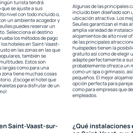
ningún turista tendrá
Algunas de las principales c
 que se ajuste a sus
incluido bien diseñado son 
to nivel con todo incluido o,
ubicación atractiva. Los me
s con un ambiente acogedor y
Seulles garantizan el más al
eulles puedes reservar un
amplia variedad de instalac
o. Selecciona el destino
alojamientos de alto nivel o
mprueba los métodos de pago
de las principales atraccio
n los hoteles en Saint-Vaast-
huéspedes tienen la posibil
usto en las zonas en las que
gratuito así como de elegir 
 populares, también se
adapte perfectamente a sus 
multitudes. Estos son
probablemente ofrezca un m
s largas como para una
como un spa o gimnasio, así
a zona tiene muchas cosas
pequeños. El mejor alojamie
torio. ¡Escoge el hotel que
opción perfecta para parejas,
maletas para disfrutar de un
como para empresas que des
smo!
empleados.
en Saint-Vaast-sur-
¿Qué instalaciones 