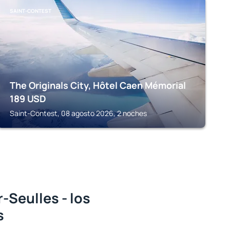
SAINT-CONTEST
The Originals City, Hôtel Caen Mémorial
189
USD
Saint-Contest, 08 agosto 2026, 2 noches
-Seulles - los
s