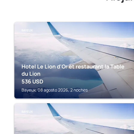
BAYEUX
Hotel Le Lion d'Or et restaurant la Table
du Lion
536
USD
Bayeux, 08 agosto 2026, 2 noches
BAYEUX