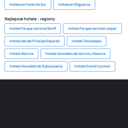
Hotele en Ponte De Sor
Hotele en Silgueiros
Najlepsze hotele - regiony
Hotele Parque nacional Banff
Hotele Parque nacional Jasper
Hotele Isla del Príncipe Eduardo
Hotele Tamaulipas
Hotele Warmia
Hotele Voivodato de Varmia y Masuria
Hotele Voivodato de Subcarpacia
Hotele Grand Cayman