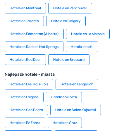
Hotele en Montreal
Hotele en Vancouver
Hotele en Toronto
Hotele en Calgary
Hotele en Edmonton (Alberta)
Hotele en La Malbaie
Hotele en Radium Hot Springs
Hotele Innisfil
Hotele en Red Deer
Hotele en Brossard
Najlepsze hotele - miasta
Hotele en Les Trois-Epis
Hotele en Lengerich
Hotele en Folgosa
Hotele en Rosta
Hotele en San Pedro
Hotele en Solec Kujawski
Hotele en Ez Zahra
Hotele en Graz