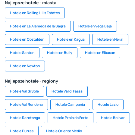
Najlepsze hotele - miasta
Hotele en Rolling Hills Estates
Hotele en La Alameda de la Sagra
Hotele en Vega Baja
Hotele en Obstalden
Hotele en Kagua
Hotele en Neral
Hotele Santon
Hotele en Bully
Hotele en Elbasan
Hotele en Newton
Najlepsze hotele - regiony
Hotele Val di Sole
Hotele Val di Fassa
Hotele Val Rendena
Hotele Campania
Hotele Lazio
Hotele Rarotonga
Hotele Praia do Forte
Hotele Bolívar
Hotele Durres
Hotele Oriente Medio