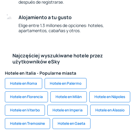
después de registrarse.
Alojamiento a tu gusto
Elige entre 1.3 millones de opciones: hoteles,
apartamentos, cabañas y otros.
Najczęściej wyszukiwane hotele przez
użytkowników eSky
Hotele en Italia - Popularne miasta
Hotele en Roma
Hotele en Palermo
Hotele en Florencia
Hotele en Milán
Hotele en Nápoles
Hotele en Viterbo
Hotele en Imperia
Hotele en Alassio
Hotele en Tremosine
Hotele en Gaeta