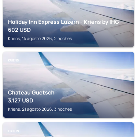
Holiday Inn Express Luzern - Kriens by IHG
602
USD
Kriens, 14 agosto 2026, 2 noches
KRIENS
Chateau Guetsch
3,127
USD
Kriens, 21 agosto 2026, 3 noches
EBIKON