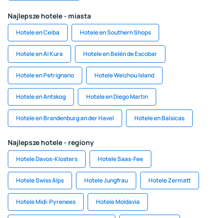
Najlepsze hotele - miasta
Hotele en Ceiba
Hotele en Southern Shops
Hotele en Al Kura
Hotele en Belén de Escobar
Hotele en Petrignano
Hotele Weizhou Island
Hotele en Antskog
Hotele en Diego Martin
Hotele en Brandenburg an der Havel
Hotele en Balsicas
Najlepsze hotele - regiony
Hotele Davos-Klosters
Hotele Saas-Fee
Hotele Swiss Alps
Hotele Jungfrau
Hotele Zermatt
Hotele Midi-Pyrenees
Hotele Moldavia