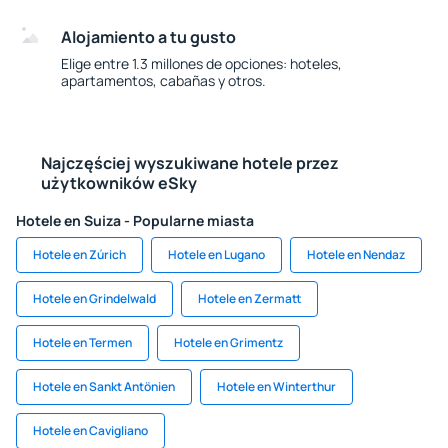
Alojamiento a tu gusto
Elige entre 1.3 millones de opciones: hoteles,
apartamentos, cabañas y otros.
Najczęściej wyszukiwane hotele przez
użytkowników eSky
Hotele en Suiza - Popularne miasta
Hotele en Zúrich
Hotele en Lugano
Hotele en Nendaz
Hotele en Grindelwald
Hotele en Zermatt
Hotele en Termen
Hotele en Grimentz
Hotele en Sankt Antönien
Hotele en Winterthur
Hotele en Cavigliano