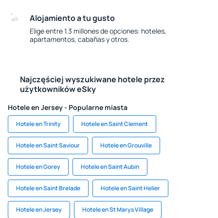
Alojamiento a tu gusto
Elige entre 1.3 millones de opciones: hoteles,
apartamentos, cabañas y otros.
Najczęściej wyszukiwane hotele przez
użytkowników eSky
Hotele en Jersey - Popularne miasta
Hotele en Trinity
Hotele en Saint Clement
Hotele en Saint Saviour
Hotele en Grouville
Hotele en Gorey
Hotele en Saint Aubin
Hotele en Saint Brelade
Hotele en Saint Helier
Hotele en Jersey
Hotele en St Marys Village