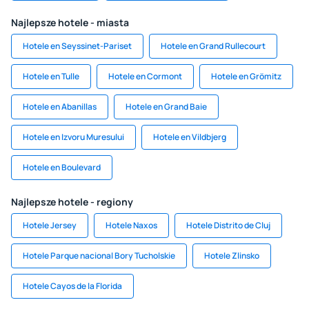
Najlepsze hotele - miasta
Hotele en Seyssinet-Pariset
Hotele en Grand Rullecourt
Hotele en Tulle
Hotele en Cormont
Hotele en Grömitz
Hotele en Abanillas
Hotele en Grand Baie
Hotele en Izvoru Muresului
Hotele en Vildbjerg
Hotele en Boulevard
Najlepsze hotele - regiony
Hotele Jersey
Hotele Naxos
Hotele Distrito de Cluj
Hotele Parque nacional Bory Tucholskie
Hotele Zlinsko
Hotele Cayos de la Florida