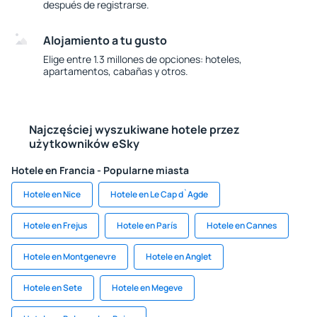
después de registrarse.
Alojamiento a tu gusto
Elige entre 1.3 millones de opciones: hoteles,
apartamentos, cabañas y otros.
Najczęściej wyszukiwane hotele przez
użytkowników eSky
Hotele en Francia - Popularne miasta
Hotele en Nice
Hotele en Le Cap d`Agde
Hotele en Frejus
Hotele en París
Hotele en Cannes
Hotele en Montgenevre
Hotele en Anglet
Hotele en Sete
Hotele en Megeve