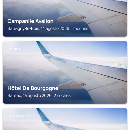
Campanile Avallon
Sauvigny-le-Bois, 14 agosto 2026, 2 noches
SAULIEU
Hôtel De Bourgogne
Saulieu, 14 agosto 2026, 2 noches
SAUVIGNY-LE-BOIS