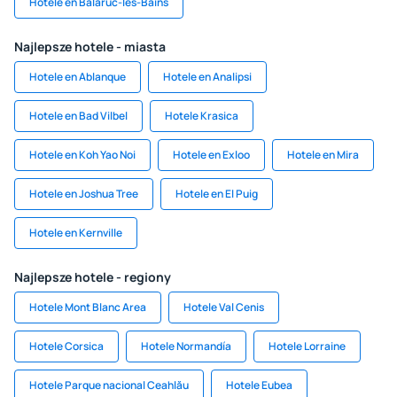
Hotele en Balaruc-les-Bains
Najlepsze hotele - miasta
Hotele en Ablanque
Hotele en Analipsi
Hotele en Bad Vilbel
Hotele Krasica
Hotele en Koh Yao Noi
Hotele en Exloo
Hotele en Mira
Hotele en Joshua Tree
Hotele en El Puig
Hotele en Kernville
Najlepsze hotele - regiony
Hotele Mont Blanc Area
Hotele Val Cenis
Hotele Corsica
Hotele Normandía
Hotele Lorraine
Hotele Parque nacional Ceahlău
Hotele Eubea