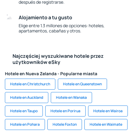
después de registrarse.
Alojamiento a tu gusto
Elige entre 1.3 millones de opciones: hoteles,
apartamentos, cabañas y otros.
Najczęściej wyszukiwane hotele przez
użytkowników eSky
Hotele en Nueva Zelanda - Popularne miasta
Hotele en Christchurch
Hotele en Queenstown
Hotele en Auckland
Hotele en Wanaka
Hotele en Taupo
Hotele en Porirua
Hotele en Wairoa
Hotele en Pohara
Hotele Foxton
Hotele en Waimate