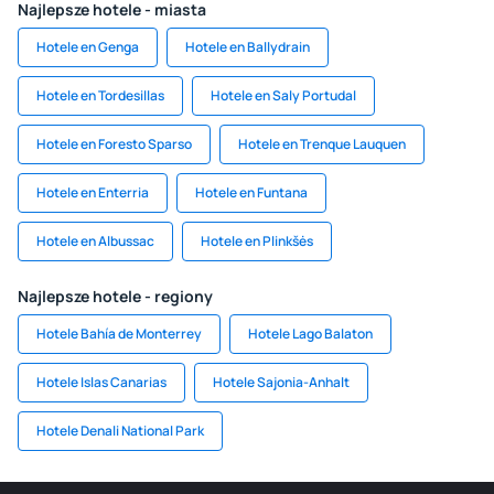
Najlepsze hotele - miasta
Hotele en Genga
Hotele en Ballydrain
Hotele en Tordesillas
Hotele en Saly Portudal
Hotele en Foresto Sparso
Hotele en Trenque Lauquen
Hotele en Enterria
Hotele en Funtana
Hotele en Albussac
Hotele en Plinkšės
Najlepsze hotele - regiony
Hotele Bahía de Monterrey
Hotele Lago Balaton
Hotele Islas Canarias
Hotele Sajonia-Anhalt
Hotele Denali National Park