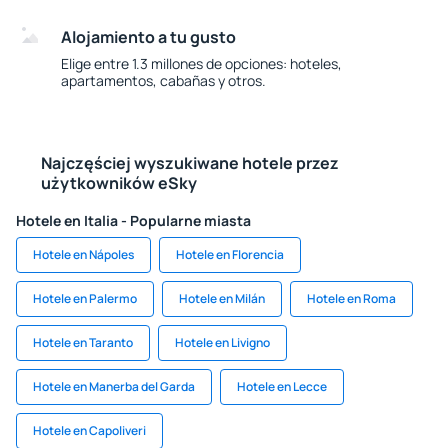
Alojamiento a tu gusto
Elige entre 1.3 millones de opciones: hoteles,
apartamentos, cabañas y otros.
Najczęściej wyszukiwane hotele przez
użytkowników eSky
Hotele en Italia - Popularne miasta
Hotele en Nápoles
Hotele en Florencia
Hotele en Palermo
Hotele en Milán
Hotele en Roma
Hotele en Taranto
Hotele en Livigno
Hotele en Manerba del Garda
Hotele en Lecce
Hotele en Capoliveri