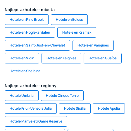
Najlepsze hotele - miasta
Hotele en Pine Brook
Hotele en Euless
Hotele en Hoglekardalen
Hotele en Kramsk
Hotele en Saint-Just-en-Chevalet
Hotele en Vaugines
Hotele en Vidin
Hotele en Feignies
Hotele en Guaíba
Hotele en Shelbina
Najlepsze hotele - regiony
Hotele Umbria
Hotele Cinque Terre
Hotele Friuli-Venecia Julia
Hotele Sicilia
Hotele Apulia
Hotele Manyeleti Game Reserve