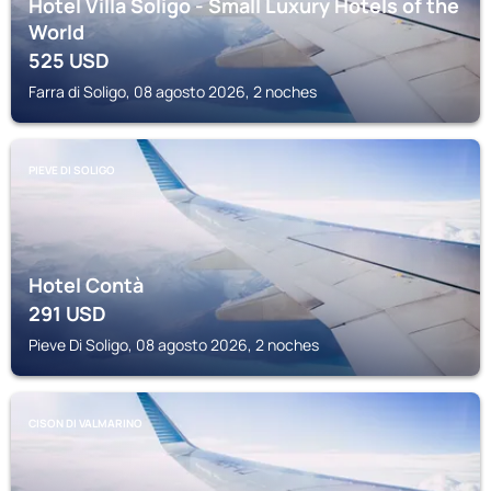
Hotel Villa Soligo - Small Luxury Hotels of the
World
525
USD
Farra di Soligo, 08 agosto 2026, 2 noches
PIEVE DI SOLIGO
Hotel Contà
291
USD
Pieve Di Soligo, 08 agosto 2026, 2 noches
CISON DI VALMARINO