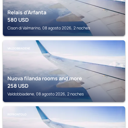
Relais d'Arfanta
580
USD
Cison di Valmarino, 08 agosto 2026, 2 noches
VALDOBBIADENE
Nuova filanda rooms and more
258
USD
Valdobbiadene, 08 agosto 2026, 2 noches
REFRONTOLO