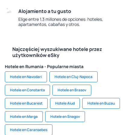
Alojamiento a tu gusto
Elige entre 1.3 millones de opciones: hoteles,
apartamentos, cabañas y otros.
Najczęściej wyszukiwane hotele przez
użytkowników eSky
Hotele en Rumania - Popularne miasta
Hotele en Navodari
Hotele en Cluj-Napoca
Hotele en Constanta
Hotele en Brasov
Hotele en Bucarest
Hotele Aiud
Hotele en Buzau
Hotele en Marga
Hotele en Snagov
Hotele en Caransebes