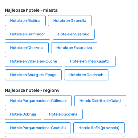
Najlepsze hotele - miasta
Hotele en Ristiina
Hotele en Gironella
Hotele en Hammoor
Hotele en Szemud
Hotele en Chotynia
Hotele en Escoriatza
Hotele en Villers-en-Ouche
Hotele en Thep Kasattri
Hotele en Bourg-de-Peage
Hotele en Goldbach
Najlepsze hotele - regiony
Hotele Parque nacional Călimani
Hotele Distrito de Galați
Hotele Dobruja
Hotele Bucovina
Hotele Parque nacional Ceahlău
Hotele Sofía (provincia)