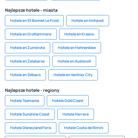
Najlepsze hotele - miasta
Hotele en St Bonnet Le Froid
Hotele en Innhavet
Hotele en Grottammare
Hotele en Kraevo
Hotele en Zumbrota
Hotele en Hahnenklee
Hotele en Zalakaros
Hotele en Austevoll
Hotele en Sébaco
Hotele en Ventnor City
Najlepsze hotele - regiony
Hotele Tasmania
Hotele Gold Coast
Hotele Sunshine Coast
Hotele Herrera
Hotele Disneyland Paris
Hotele Costa de Rímini