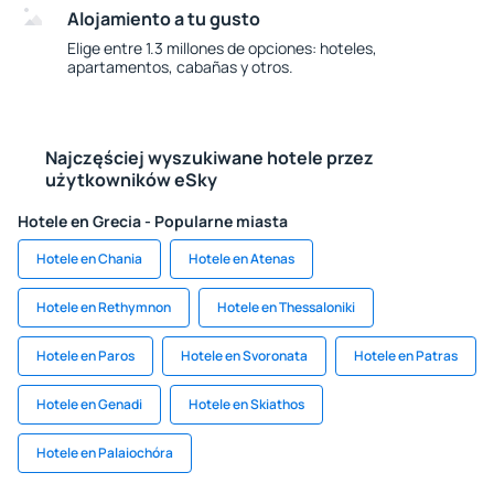
Alojamiento a tu gusto
Elige entre 1.3 millones de opciones: hoteles,
apartamentos, cabañas y otros.
Najczęściej wyszukiwane hotele przez
użytkowników eSky
Hotele en Grecia - Popularne miasta
Hotele en Chania
Hotele en Atenas
Hotele en Rethymnon
Hotele en Thessaloniki
Hotele en Paros
Hotele en Svoronata
Hotele en Patras
Hotele en Genadi
Hotele en Skiathos
Hotele en Palaiochóra