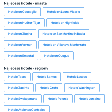
Najlepsze hotele - miasta
Hotele en Coccaglio
Hotele en Leona Vicario
Hotele en Huétor-Tájar
Hotele en Highfields
Hotele en Zbójna
Hotele en San Martino in Badia
Hotele en Vernon
Hotele en Villanova Monferrato
Hotele en Emsetal
Hotele en Quogue
Najlepsze hotele - regiony
Hotele Tasos
Hotele Samos
Hotele Lesbos
Hotele Zacinto
Hotele Crete
Hotele Washington
Hotele Swakopmund
Hotele Polonia
Hotele Lorraine
Hotele Atolones Centrales