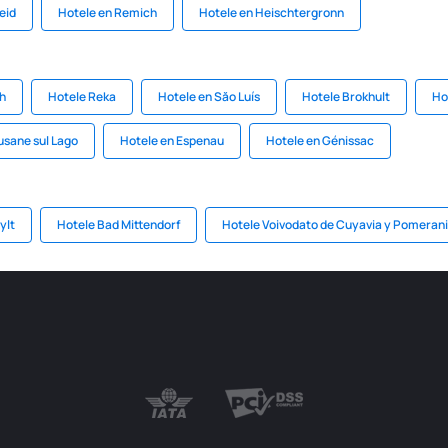
eid
Hotele en Remich
Hotele en Heischtergronn
h
Hotele Reka
Hotele en Săo Luís
Hotele Brokhult
Ho
usane sul Lago
Hotele en Espenau
Hotele en Génissac
ylt
Hotele Bad Mittendorf
Hotele Voivodato de Cuyavia y Pomeran