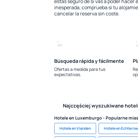
estás seguro de si vas a poder hacer e
inesperada, comprueba si tu alojamien
cancelar la reserva sin coste.
Búsqueda rápida y fácilmente
Pl
Ofertas a medida para tus
Re
expectativas.
op
Najczęściej wyszukiwane hote
Hotele en Luxemburgo - Popularne mia
Hotele en Vianden
Hotele en Echterna