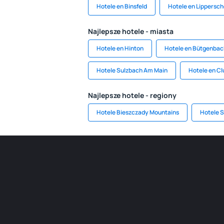
Hotele en Binsfeld
Hotele en Lippersch
Najlepsze hotele - miasta
Hotele en Hinton
Hotele en Bütgenbac
Hotele Sulzbach Am Main
Hotele en Cl
Najlepsze hotele - regiony
Hotele Bieszczady Mountains
Hotele S