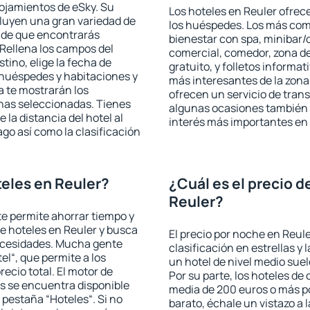
lojamientos de eSky. Su
Los hoteles en Reuler ofrece
cluyen una gran variedad de
los huéspedes. Los más comu
a de que encontrarás
bienestar con spa, minibar/c
Rellena los campos del
comercial, comedor, zona d
tino, elige la fecha de
gratuito, y folletos informat
 huéspedes y habitaciones y
más interesantes de la zon
a te mostrarán los
ofrecen un servicio de trans
chas seleccionadas. Tienes
algunas ocasiones también r
 la distancia del hotel al
interés más importantes en 
ago así como la clasificación
eles en Reuler?
¿Cuál es el precio d
Reuler?
 te permite ahorrar tiempo y
de hoteles en Reuler y busca
El precio por noche en Reule
necesidades. Mucha gente
clasificación en estrellas y
el“, que permite a los
un hotel de nivel medio suel
ecio total. El motor de
Por su parte, los hoteles de
s se encuentra disponible
media de 200 euros o más p
a pestaña “Hoteles“. Si no
barato, échale un vistazo a 