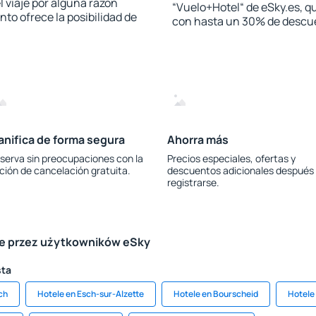
l viaje por alguna razón
“Vuelo+Hotel“ de eSky.es, qu
to ofrece la posibilidad de
con hasta un 30% de descu
anifica de forma segura
Ahorra más
serva sin preocupaciones con la
Precios especiales, ofertas y
ción de cancelación gratuita.
descuentos adicionales después
registrarse.
le przez użytkowników eSky
sta
ch
Hotele en Esch-sur-Alzette
Hotele en Bourscheid
Hotele