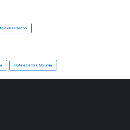
tele en Tarascon
ia
Hotele Central Moravia