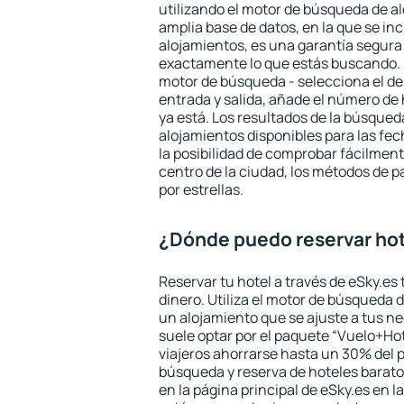
utilizando el motor de búsqueda de a
amplia base de datos, en la que se in
alojamientos, es una garantía segur
exactamente lo que estás buscando. 
motor de búsqueda - selecciona el des
entrada y salida, añade el número de
ya está. Los resultados de la búsqued
alojamientos disponibles para las fe
la posibilidad de comprobar fácilmente
centro de la ciudad, los métodos de p
por estrellas.
¿Dónde puedo reservar hot
Reservar tu hotel a través de eSky.es
dinero. Utiliza el motor de búsqueda 
un alojamiento que se ajuste a tus 
suele optar por el paquete “Vuelo+Hot
viajeros ahorrarse hasta un 30% del pr
búsqueda y reserva de hoteles barato
en la página principal de eSky.es en l