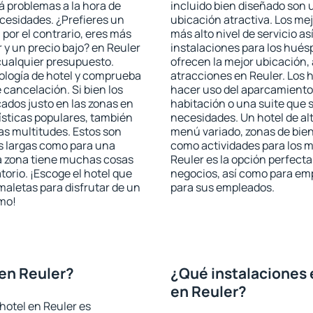
rá problemas a la hora de
incluido bien diseñado son 
ecesidades. ¿Prefieres un
ubicación atractiva. Los mej
, por el contrario, eres más
más alto nivel de servicio a
y un precio bajo? en Reuler
instalaciones para los huésp
cualquier presupuesto.
ofrecen la mejor ubicación, 
pología de hotel y comprueba
atracciones en Reuler. Los 
 cancelación. Si bien los
hacer uso del aparcamiento 
ados justo en las zonas en
habitación o una suite que 
rísticas populares, también
necesidades. Un hotel de al
as multitudes. Estos son
menú variado, zonas de bien
s largas como para una
como actividades para los m
a zona tiene muchas cosas
Reuler es la opción perfecta 
torio. ¡Escoge el hotel que
negocios, así como para em
maletas para disfrutar de un
para sus empleados.
smo!
en Reuler?
¿Qué instalaciones 
en Reuler?
hotel en Reuler es