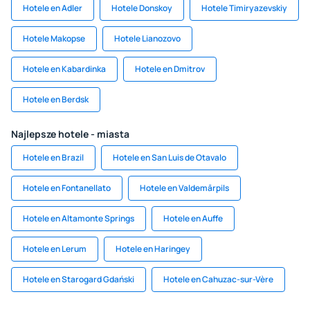
Hotele en Adler
Hotele Donskoy
Hotele Timiryazevskiy
Hotele Makopse
Hotele Lianozovo
Hotele en Kabardinka
Hotele en Dmitrov
Hotele en Berdsk
Najlepsze hotele - miasta
Hotele en Brazil
Hotele en San Luis de Otavalo
Hotele en Fontanellato
Hotele en Valdemārpils
Hotele en Altamonte Springs
Hotele en Auffe
Hotele en Lerum
Hotele en Haringey
Hotele en Starogard Gdański
Hotele en Cahuzac-sur-Vère