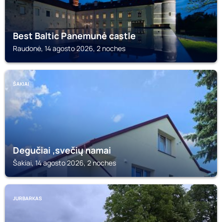
Best Baltic Panemunė castle
Raudonė, 14 agosto 2026, 2 noches
ŠAKIAI
Degučiai ,svečių namai
Šakiai, 14 agosto 2026, 2 noches
JURBARKAS