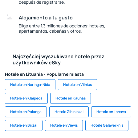
después de registrarse.
Alojamiento a tu gusto
Elige entre 1.3 millones de opciones: hoteles,
apartamentos, cabañas y otros.
Najczęściej wyszukiwane hotele przez
użytkowników eSky
Hotele en Lituania - Popularne miasta
Hotele en Neringa-Nida
Hotele en Vilnius
Hotele en Klaipeda
Hotele en Kaunas
Hotele en Palanga
Hotele Zibininkai
Hotele en Jonava
Hotele en Biržai
Hotele en Vievis
Hotele Galaverknis