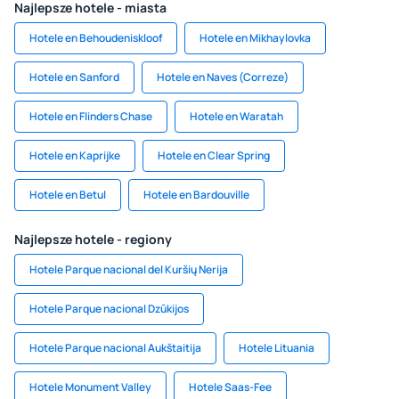
Najlepsze hotele - miasta
Hotele en Behoudeniskloof
Hotele en Mikhaylovka
Hotele en Sanford
Hotele en Naves (Correze)
Hotele en Flinders Chase
Hotele en Waratah
Hotele en Kaprijke
Hotele en Clear Spring
Hotele en Betul
Hotele en Bardouville
Najlepsze hotele - regiony
Hotele Parque nacional del Kuršių Nerija
Hotele Parque nacional Dzūkijos
Hotele Parque nacional Aukštaitija
Hotele Lituania
Hotele Monument Valley
Hotele Saas-Fee