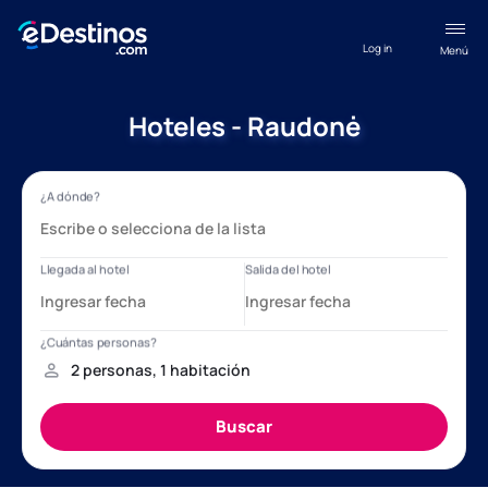
Log in
Menú
Hoteles - Raudonė