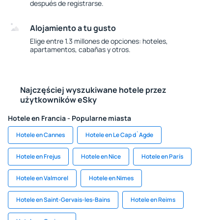
después de registrarse.
Alojamiento a tu gusto
Elige entre 1.3 millones de opciones: hoteles,
apartamentos, cabañas y otros.
Najczęściej wyszukiwane hotele przez
użytkowników eSky
Hotele en Francia - Popularne miasta
Hotele en Cannes
Hotele en Le Cap d`Agde
Hotele en Frejus
Hotele en Nice
Hotele en París
Hotele en Valmorel
Hotele en Nimes
Hotele en Saint-Gervais-les-Bains
Hotele en Reims