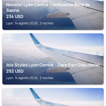
Novotel Lyon Centre Confluence Bord de
Saone
234
USD
Lyon, 14 agosto 2026, 2 noches
LYON
ibis Styles Lyon Centre - Gare Part Dieu Hotel
292
USD
Lyon, 14 agosto 2026, 2 noches
LYON