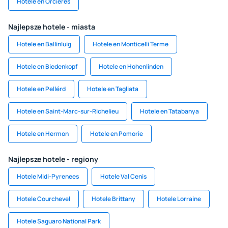
Hotele en Orcieres
Najlepsze hotele - miasta
Hotele en Ballinluig
Hotele en Monticelli Terme
Hotele en Biedenkopf
Hotele en Hohenlinden
Hotele en Pellérd
Hotele en Tagliata
Hotele en Saint-Marc-sur-Richelieu
Hotele en Tatabanya
Hotele en Hermon
Hotele en Pomorie
Najlepsze hotele - regiony
Hotele Midi-Pyrenees
Hotele Val Cenis
Hotele Courchevel
Hotele Brittany
Hotele Lorraine
Hotele Saguaro National Park