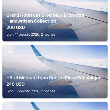
Grand Hotel des Brotteaux Lyon Ctre -
Handwritten Collection
200
USD
Lyon, 14 agosto 2026, 2 noches
LYON
Hôtel Mercure Lyon Centre Plaza République
240
USD
Lyon, 14 agosto 2026, 2 noches
LYON