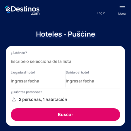
Log in
Menú
Hoteles - Pušćine