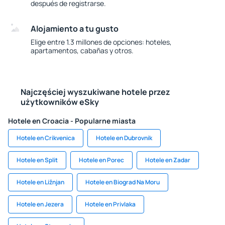
después de registrarse.
Alojamiento a tu gusto
Elige entre 1.3 millones de opciones: hoteles,
apartamentos, cabañas y otros.
Najczęściej wyszukiwane hotele przez
użytkowników eSky
Hotele en Croacia - Popularne miasta
Hotele en Crikvenica
Hotele en Dubrovnik
Hotele en Split
Hotele en Porec
Hotele en Zadar
Hotele en Ližnjan
Hotele en Biograd Na Moru
Hotele en Jezera
Hotele en Privlaka