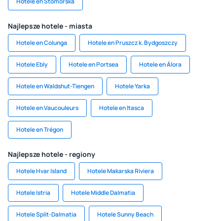
Hotele en Stomorska
Najlepsze hotele - miasta
Hotele en Colunga
Hotele en Pruszcz k. Bydgoszczy
Hotele Ebly
Hotele en Portsea
Hotele en Álora
Hotele en Waldshut-Tiengen
Hotele Yarka
Hotele en Vaucouleurs
Hotele en Itasca
Hotele en Trégon
Najlepsze hotele - regiony
Hotele Hvar Island
Hotele Makarska Riviera
Hotele Istria
Hotele Middle Dalmatia
Hotele Split-Dalmatia
Hotele Sunny Beach