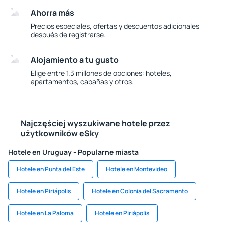
Ahorra más
Precios especiales, ofertas y descuentos adicionales
después de registrarse.
Alojamiento a tu gusto
Elige entre 1.3 millones de opciones: hoteles,
apartamentos, cabañas y otros.
Najczęściej wyszukiwane hotele przez
użytkowników eSky
Hotele en Uruguay - Popularne miasta
Hotele en Punta del Este
Hotele en Montevideo
Hotele en Piriápolis
Hotele en Colonia del Sacramento
Hotele en La Paloma
Hotele en Piriápolis