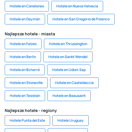
Hotele en Canelones
Hotele en Nueva Helvecia
Hotele en Daymán
Hotele en San Gregorio de Polanco
Najlepsze hotele - miasta
Hotele en Falzes
Hotele en Thrussington
Hotele en Berlin
Hotele en Sankt Wendel
Hotele en Bcharré
Hotele en Udom Sap
Hotele en Stoneville
Hotele en Casteldaccia
Hotele en Tesistán
Hotele en Beausaint
Najlepsze hotele - regiony
Hotele Punta del Este
Hotele Uruguay