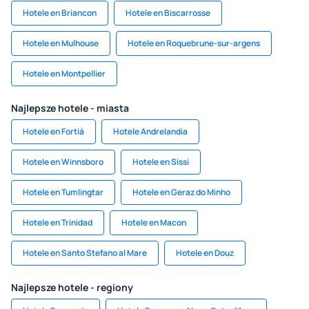
Hotele en Briancon
Hotele en Biscarrosse
Hotele en Mulhouse
Hotele en Roquebrune-sur-argens
Hotele en Montpellier
Najlepsze hotele - miasta
Hotele en Fortiá
Hotele Andrelandia
Hotele en Winnsboro
Hotele en Sissi
Hotele en Tumlingtar
Hotele en Geraz do Minho
Hotele en Trinidad
Hotele en Macon
Hotele en Santo Stefano al Mare
Hotele en Douz
Najlepsze hotele - regiony