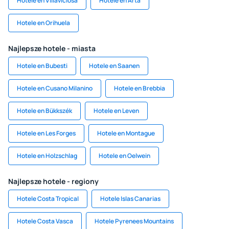
Hotele en Villaviciosa
Hotele en Artá
Hotele en Orihuela
Najlepsze hotele - miasta
Hotele en Bubesti
Hotele en Saanen
Hotele en Cusano Milanino
Hotele en Brebbia
Hotele en Bükkszék
Hotele en Leven
Hotele en Les Forges
Hotele en Montague
Hotele en Holzschlag
Hotele en Oelwein
Najlepsze hotele - regiony
Hotele Costa Tropical
Hotele Islas Canarias
Hotele Costa Vasca
Hotele Pyrenees Mountains